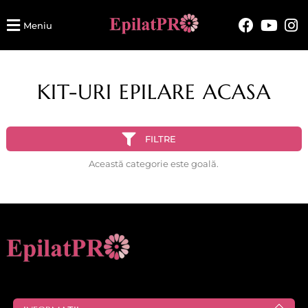
Meniu
KIT-URI EPILARE ACASA
FILTRE
Această categorie este goală.