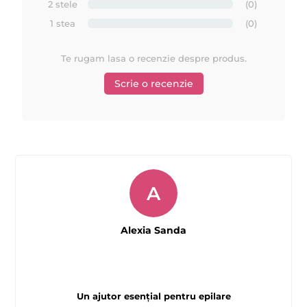
2 stele
(0)
Prezentare produse noi si inovative fabricate de -
1 stea
(0)
ROIAL Italia
Te rugam lasa o recenzie despre produs.
Scrie o recenzie
A
Alexia Sanda
Un ajutor esențial pentru epilare