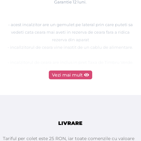
Garantie 12 luni.
- acest incalzitor are un gemulet pe lateral prin care puteti sa
vedeti cata ceara mai aveti in rezerva de ceara fara a ridica
rezerva din aparat
- incallzitorul de ceara vine insotit de un cablu de alimentare.
- incalzitorul de ceara are inclus in pret Taxa de Timbru Verde.
Aceasta taxa se adauga pe factura de catre importatorii sau
Vezi mai mult
producatorii echipamentelor electrice si electronice (EEE) si
trebuie evidentiata separat ca si pozitie pe factura. Taxa ajunge
la stat pentru a putea gestiona colectarea deseurilor de
echipamente electrice si electronice (DEEE).
Calitate superioara.
LIVRARE
Fabricat in ITALIA de ROIAL
Tariful per colet este 25 RON, iar toate comenzile cu valoare