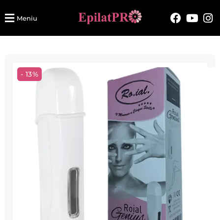
Meniu
- 13%