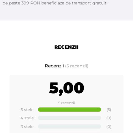
de peste 399 RON beneficiaza de transport gratuit.
Tutorial epilare cu ceară de unică folosinţă - ROIAL
Italia
RECENZII
Recenzii
(5 recenzii)
5,00
5 recenzii
5 stele
(5)
4 stele
(0)
3 stele
(0)