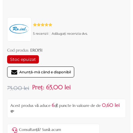
|
5 recenzii
Adăugați recenzia dvs.
Cod produs:
ERO151
Stoc epuizat
Anunță-mă când e disponibil
Preț:
65,00 lei
75,00 lei
6
0,60 lei
Acest produs vă aduce
💰 puncte în valoare de de
💸
Consultanță? Sună acum