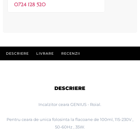
0724 128 520
DESCRIERE
LIVRARE
RECENZII
DESCRIERE
Incalzitor ceara GENIUS - Roial.
Pentru ceara de unica folosinta la flacoane de 100ml, 115-230V ,
50-60Hz , 35W.