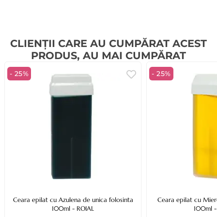
CLIENȚII CARE AU CUMPĂRAT ACEST
PRODUS, AU MAI CUMPĂRAT
- 25%
- 25%
Ceara epilat cu Azulena de unica folosinta
Ceara epilat cu Mier
100ml - ROIAL
100ml -