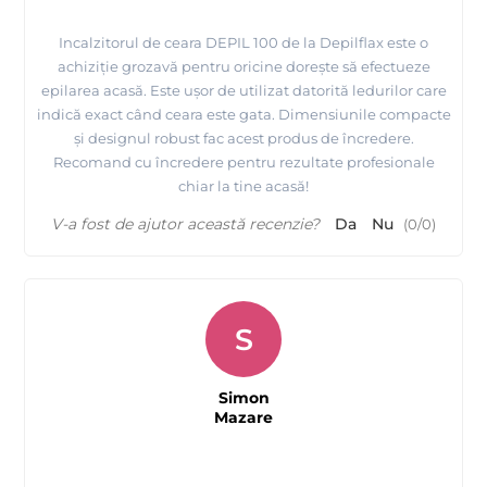
Incalzitorul de ceara DEPIL 100 de la Depilflax este o
achiziție grozavă pentru oricine dorește să efectueze
epilarea acasă. Este ușor de utilizat datorită ledurilor care
Prezentare produse profesionale pentru epilare Depilflax
indică exact când ceara este gata. Dimensiunile compacte
și designul robust fac acest produs de încredere.
Recomand cu încredere pentru rezultate profesionale
chiar la tine acasă!
V-a fost de ajutor această recenzie?
Da
Nu
(
0
/
0
)
S
Simon
Mazare