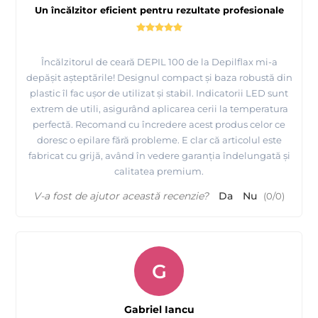
Un încălzitor eficient pentru rezultate profesionale
Încălzitorul de ceară DEPIL 100 de la Depilflax mi-a
depășit așteptările! Designul compact și baza robustă din
plastic îl fac ușor de utilizat și stabil. Indicatorii LED sunt
extrem de utili, asigurând aplicarea cerii la temperatura
perfectă. Recomand cu încredere acest produs celor ce
doresc o epilare fără probleme. E clar că articolul este
fabricat cu grijă, având în vedere garanția îndelungată și
calitatea premium.
V-a fost de ajutor această recenzie?
Da
Nu
(
0
/
0
)
G
Gabriel Iancu