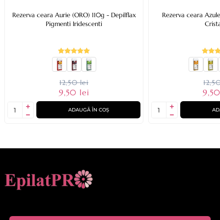
Rezerva ceara Aurie (ORO) 110g - Depilflax
Rezerva ceara Azule
Pigmenti Iridescenti
Crist
12,50 lei
12,50
9,50 lei
9,50
ADAUGĂ ÎN COȘ
AD