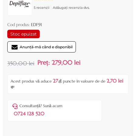
|
5 recenzii
Adăugați recenzia dvs.
Cod produs:
EDF91
Stoc epuizat
Anunță-mă când e disponibil
Preț:
279,00 lei
350,00 lei
27
2,70 lei
Acest produs vă aduce
💰 puncte în valoare de de
💸
Consultanță? Sună acum
0724 128 520