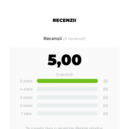
luni. Comandati chiar acum un incalzitor de ceara Depilflax si veti
vedea diferenta.
- incalzitorul de ceara are inclus in pret
Taxa de Timbru Verde.
RECENZII
Aceasta taxa se adauga pe factura de catre importatorii sau
producatorii echipamentelor electrice si electronice (EEE) si
Recenzii
(5 recenzii)
trebuie evidentiata separat ca si pozitie pe factura. Taxa ajunge
la stat pentru a putea gestiona colectarea deseurilor de
echipamente electrice si electronice (DEEE).
5,00
Calitate premium.
5 recenzii
Fabricat in SPANIA de MAYSTAR
5 stele
(5)
4 stele
(0)
3 stele
(0)
2 stele
(0)
Tutorial Depilflax, epilare cu ceara de unica folosinta la rezerve
1 stea
(0)
ROLL ON
Te rugam lasa o recenzie despre produs.