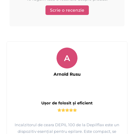
Scrie o recenzie
A
Arnold Rusu
Prezentare
fabricii MAYSTAR COSMETICA Spania si a produselor
realizate de ei
Ușor de folosit și eficient
Incalzitorul de ceara DEPIL 100 de la Depilflax este un
dispozitiv esențial pentru epilare. Este compact, se