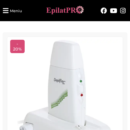
Meniu
-
20%