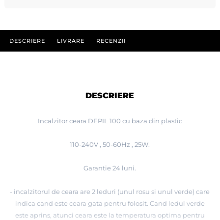
DESCRIERE
LIVRARE
RECENZII
DESCRIERE
Incalzitor ceara DEPIL 100 cu baza din plastic
110-240V , 50-60Hz , 25W.
Garantie 24 luni.
- incalzitorul de ceara are 2 leduri (unul rosu si unul verde) care
indica cand este ceara gata pentru folosit. Cand ledul verde
este aprins, atunci ceara este la temperatura optima pentru