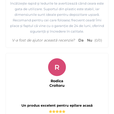
încălzește rapid și ledurile te avertizează când ceara este
gata de utilizare. Suportul din plastic este stabil, iar
dimensiunile sunt ideale pentru depozitare ușoară.
Recomand pentru cei care folosesc frecvent ceară! Îmi
place și faptul că vine cu o garanție de 24 de luni, oferind
siguranță și încredere în calitate.
V-a fost de ajutor această recenzie?
Da
Nu
(
0
/
0
)
Epilarea cu ceara la rezerve ROLL ON - Depilflax
R
Rodica
Croitoru
Un produs excelent pentru epilare acasă