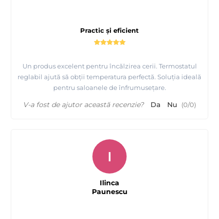
Practic și eficient
Un produs excelent pentru încălzirea cerii. Termostatul
reglabil ajută să obții temperatura perfectă. Soluția ideală
pentru saloanele de înfrumusețare.
V-a fost de ajutor această recenzie?
Da
Nu
(
0
/
0
)
I
Ilinca
Paunescu