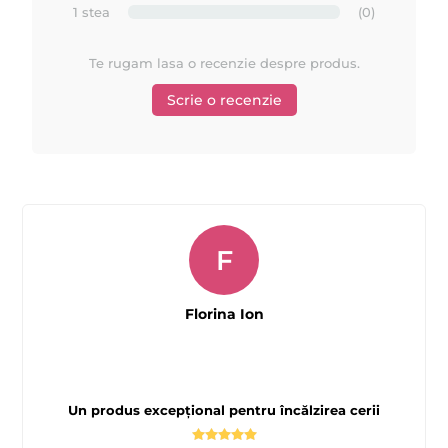
1 stea
(0)
Urmăriţi cum se fabrică aparatele de încalzit ceara la
Te rugam lasa o recenzie despre produs.
fabrica BIEMME din ITALIA
Scrie o recenzie
F
Florina Ion
Un produs excepțional pentru încălzirea cerii