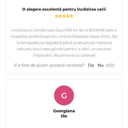
O alegere excelentă pentru încălzirea cerii
Incalzitorul Combinato Duo 400 ml de la BIEMME este o
investiție perfectă pentru oricine folosește ceara zilnic. De
la temperatura reglabilă până la structura metalică
robustă, totul este gândit pentru a oferi un rezultat
impecabil. Recomand cu căldură!
V-a fost de ajutor această recenzie?
Da
Nu
(
0
/
0
)
G
Georgiana
Ilie