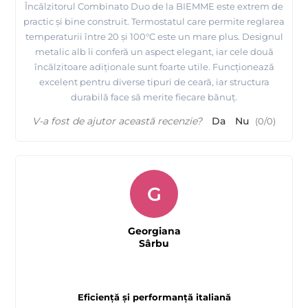
Încălzitorul Combinato Duo de la BIEMME este extrem de
practic și bine construit. Termostatul care permite reglarea
temperaturii între 20 și 100°C este un mare plus. Designul
metalic alb îi conferă un aspect elegant, iar cele două
încălzitoare adiționale sunt foarte utile. Funcționează
excelent pentru diverse tipuri de ceară, iar structura
durabilă face să merite fiecare bănuț.
V-a fost de ajutor această recenzie?
Da
Nu
(
0
/
0
)
G
Georgiana
Sârbu
Eficiență și performanță italiană