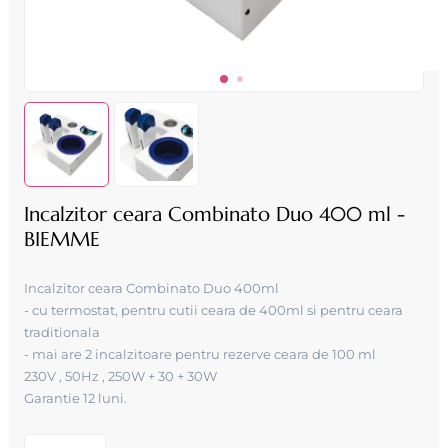
Incalzitor ceara Combinato Duo 400 ml -
BIEMME
Incalzitor ceara Combinato Duo 400ml
- cu termostat , pentru cutii ceara de 400ml si pentru ceara
traditionala
- mai are 2 incalzitoare pentru rezerve ceara de 100 ml
230V , 50Hz , 250W + 30 + 30W
Garantie 12 luni.