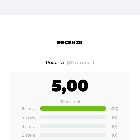
indicat conform instructiunilor de folosire), exista posibilitatea
ca acea vopsea gri-argintie sa se exfolieze de pe cuva; pentru a
evita aceasta mica neplacere va sfatuim sa folositi o cutie
goala de 400ml sau un ibric de 400ml in care sa puneti ceara
(aceste produse le gasiti la noi pe site) .
RECENZII
- incalzitorul de ceara are inclus in pret
Taxa de Timbru Verde.
Aceasta taxa se adauga pe factura de catre importatorii sau
Recenzii
(30 recenzii)
producatorii echipamentelor electrice si electronice (EEE) si
trebuie evidentiata separat ca si pozitie pe factura. Taxa ajunge
5,00
la stat pentru a putea gestiona colectarea deseurilor de
echipamente electrice si electronice (DEEE).
30 recenzii
Calitate superioara.
5 stele
(30)
4 stele
(0)
Fabricat in ITALIA de BIEMME
3 stele
(0)
2 stele
(0)