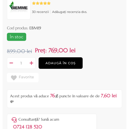
|
30 recenzii
Adăugați recenzia dvs.
Cod produs:
EBM19
În stoc
Preț:
769,00 lei
899,00 lei
ADAUGĂ ÎN COȘ
Favorite
76
7,60 lei
Acest produs vă aduce
💰 puncte în valoare de de
💸
Consultanță? Sună acum
0724 128 520