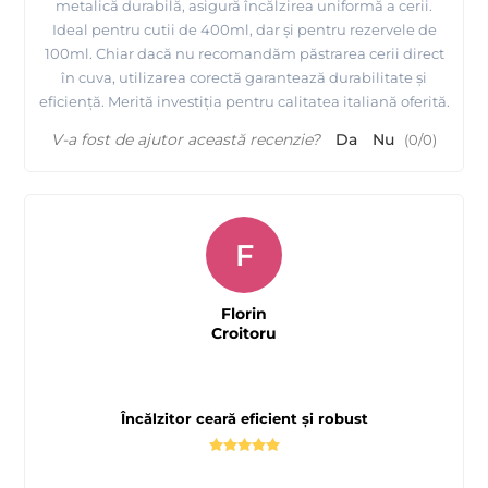
metalică durabilă, asigură încălzirea uniformă a cerii.
Ideal pentru cutii de 400ml, dar și pentru rezervele de
100ml. Chiar dacă nu recomandăm păstrarea cerii direct
în cuva, utilizarea corectă garantează durabilitate și
eficiență. Merită investiția pentru calitatea italiană oferită.
V-a fost de ajutor această recenzie?
Da
Nu
(
0
/
0
)
F
Florin
Croitoru
Încălzitor ceară eficient și robust