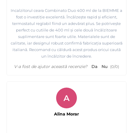
Incalzitorul ceara Combinato Duo 400 ml de la BIEMME a
fost o investiție excelentă. Încălzește rapid și eficient,
termostatul reglabil fiind un adevărat plus. Se potrivește
perfect cu cutiile de 400 ml și cele două încălzitoare
suplimentare sunt foarte utile. Materialele sunt de
calitate, iar designul robust confirmă fabricația superioară
italiană. Recomand cu căldură acest produs oricui caută
un încălzitor de încredere.
V-a fost de ajutor această recenzie?
Da
Nu
(
0
/
0
)
A
Alina Morar