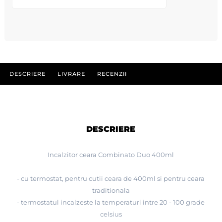
DESCRIERE
LIVRARE
RECENZII
DESCRIERE
Incalzitor ceara Combinato Duo 400ml
- cu termostat, pentru cutii ceara de 400ml si pentru ceara
traditionala
- termostatul incalzeste la temperaturi intre 20 - 100 grade
celsius