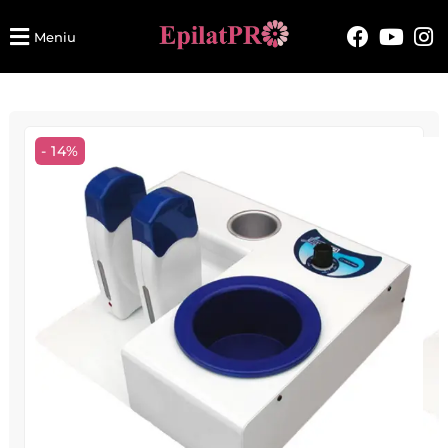
Meniu
- 14%