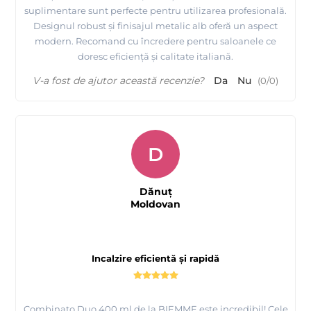
suplimentare sunt perfecte pentru utilizarea profesională.
Designul robust și finisajul metalic alb oferă un aspect
modern. Recomand cu încredere pentru saloanele ce
doresc eficiență și calitate italiană.
V-a fost de ajutor această recenzie?
Da
Nu
(
0
/
0
)
D
Dănuț
Moldovan
Incalzire eficientă și rapidă
Combinato Duo 400 ml de la BIEMME este incredibil! Cele