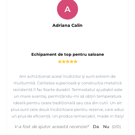
A
Adriana Calin
Echipament de top pentru saloane
Am achiziționat acest încălzitor și sunt extrem de
mulțumită. Calitatea superioară și construcția metalică
rezistentă îl fac foarte durabil. Termostatul ajustabil este
un mare avantaj, permițându-mi să obțin temperatura
ideală pentru ceara tradițională sau cea din cutii. Un alt
plus sunt cele două încălzitoare pentru rezerve, care aduc
un plus de eficiență. Un produs remarcabil, made in Italy!
V-a fost de ajutor această recenzie?
Da
Nu
(
0
/
0
)