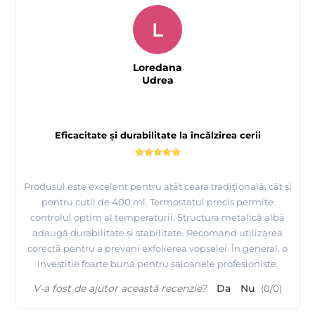
L
Loredana
Udrea
Eficacitate și durabilitate la încălzirea cerii
Produsul este excelent pentru atât ceara tradițională, cât și
pentru cutii de 400 ml. Termostatul precis permite
controlul optim al temperaturii. Structura metalică albă
adaugă durabilitate și stabilitate. Recomand utilizarea
corectă pentru a preveni exfolierea vopselei. În general, o
investiție foarte bună pentru saloanele profesioniste.
V-a fost de ajutor această recenzie?
Da
Nu
(
0
/
0
)