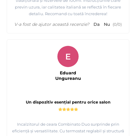
tradițională și rezervele de 100ml. Instrucțiunile clare
previn uzura, iar calitatea italiană se reflectă în fiecare
detaliu. Recomand cu toată încrederea!
V-a fost de ajutor această recenzie?
Da
Nu
(
0
/
0
)
E
Eduard
Ungureanu
Un dispozitiv esențial pentru orice salon
Incalzitorul de ceara Combinato Duo surprinde prin
eficiență și versatilitate. Cu termostat reglabil și structură