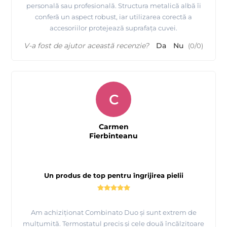
personală sau profesională. Structura metalică albă îi
conferă un aspect robust, iar utilizarea corectă a
accesoriilor protejează suprafața cuvei.
V-a fost de ajutor această recenzie?
Da
Nu
(
0
/
0
)
C
Carmen
Fierbinteanu
Un produs de top pentru îngrijirea pielii
Am achiziționat Combinato Duo și sunt extrem de
mulțumită. Termostatul precis și cele două încălzitoare