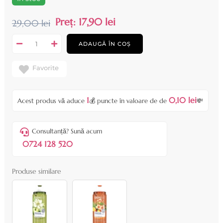
Preț:
17,90 lei
29,00 lei
ADAUGĂ ÎN COȘ
Favorite
1
0,10 lei
Acest produs vă aduce
💰 puncte în valoare de de
💸
Consultanță? Sună acum
0724 128 520
Produse similare