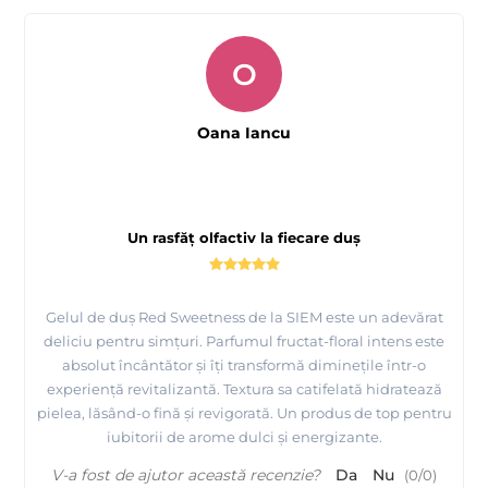
O
Oana Iancu
Un rasfăț olfactiv la fiecare duș
Gelul de duș Red Sweetness de la SIEM este un adevărat
deliciu pentru simțuri. Parfumul fructat-floral intens este
absolut încântător și îți transformă diminețile într-o
experiență revitalizantă. Textura sa catifelată hidratează
pielea, lăsând-o fină și revigorată. Un produs de top pentru
iubitorii de arome dulci și energizante.
V-a fost de ajutor această recenzie?
Da
Nu
(
0
/
0
)