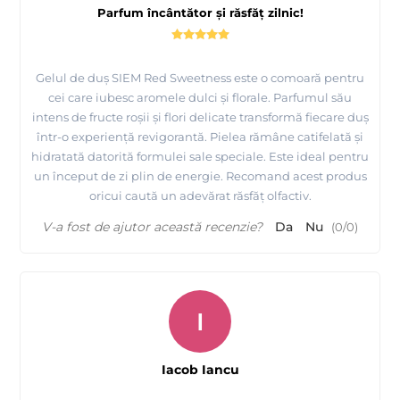
Parfum încântător și răsfăț zilnic!
Gelul de duș SIEM Red Sweetness este o comoară pentru
cei care iubesc aromele dulci și florale. Parfumul său
intens de fructe roșii și flori delicate transformă fiecare duș
într-o experiență revigorantă. Pielea rămâne catifelată și
hidratată datorită formulei sale speciale. Este ideal pentru
un început de zi plin de energie. Recomand acest produs
oricui caută un adevărat răsfăț olfactiv.
V-a fost de ajutor această recenzie?
Da
Nu
(
0
/
0
)
I
Iacob Iancu