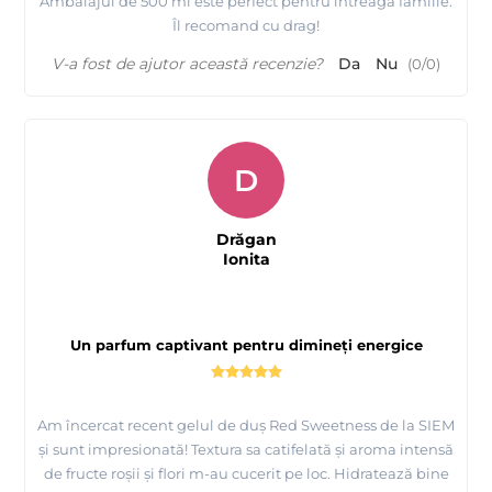
Ambalajul de 500 ml este perfect pentru întreaga familie.
Îl recomand cu drag!
V-a fost de ajutor această recenzie?
Da
Nu
(
0
/
0
)
D
Drăgan
Ionita
Un parfum captivant pentru dimineți energice
Am încercat recent gelul de duș Red Sweetness de la SIEM
și sunt impresionată! Textura sa catifelată și aroma intensă
de fructe roșii și flori m-au cucerit pe loc. Hidratează bine