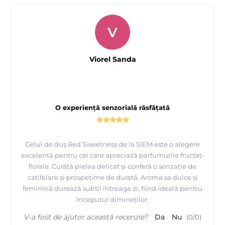
V
Viorel Sanda
O experiență senzorială răsfățată
Gelul de duș Red Sweetness de la SIEM este o alegere
excelentă pentru cei care apreciază parfumurile fructat-
florale. Curăță pielea delicat și conferă o senzație de
catifelare și prospețime de durată. Aroma sa dulce și
feminină durează subtil întreaga zi, fiind ideală pentru
începutul dimineților.
V-a fost de ajutor această recenzie?
Da
Nu
(
0
/
0
)