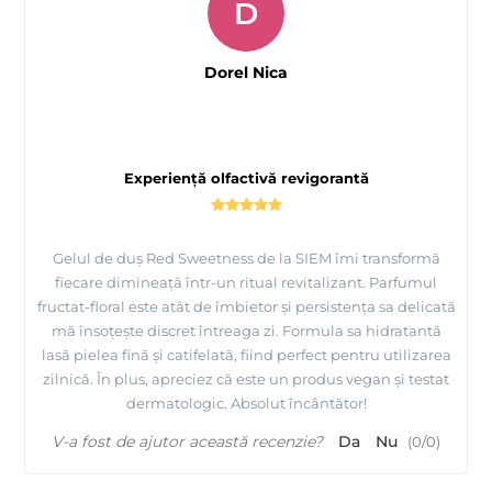
D
Dorel Nica
Experiență olfactivă revigorantă
Gelul de duș Red Sweetness de la SIEM îmi transformă
fiecare dimineață într-un ritual revitalizant. Parfumul
fructat-floral este atât de îmbietor și persistența sa delicată
mă însoțește discret întreaga zi. Formula sa hidratantă
lasă pielea fină și catifelată, fiind perfect pentru utilizarea
zilnică. În plus, apreciez că este un produs vegan și testat
dermatologic. Absolut încântător!
V-a fost de ajutor această recenzie?
Da
Nu
(
0
/
0
)