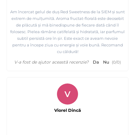
Am încercat gelul de duș Red Sweetness de la SIEM și sunt
extrem de mulțumită. Aroma fructat-florală este deosebit
de plăcută și mă binedispune de fiecare dată când îl
folosesc. Pielea rămâne catifelată și hidratată, iar parfumul
subtil persistă ore în șir. Este exact ce aveam nevoie
pentru a începe ziua cu energie și voie bună. Recomand
cu căldură!
V-a fost de ajutor această recenzie?
Da
Nu
(
0
/
0
)
V
Viorel Dincă