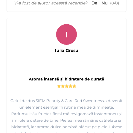
V-a fost de ajutor această recenzie?
Da
Nu
(
0
/
0
)
I
Iulia Grosu
Aromă intensă și hidratare de durată
Gelul de duș SIEM Beauty & Care Red Sweetness a devenit
un element esențial în rutina mea de dimineață.
Parfumul său fructat-floral mă revigorează instantaneu și
îmi oferă o stare de bine. Pielea mea rămâne catifelată și
hidratată, iar aroma dulce persistă plăcut pe piele. Iubesc