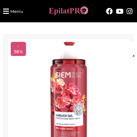
Meniu
-
38%