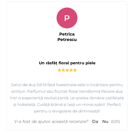
P
Petrica
Petrescu
Un răsfăț floral pentru piele
Gelul de duș SIEM Red Sweetness este o încântare pentru
simțuri. Parfumul său fructat-floral transformă fiecare duș
într-o experiență revitalizantă, iar pielea rămâne catifelată
și hidratată. Curăță blând și lasă un miros subtil. Perfect
pentru o revigorare de dimineață!
V-a fost de ajutor această recenzie?
Da
Nu
(
0
/
0
)