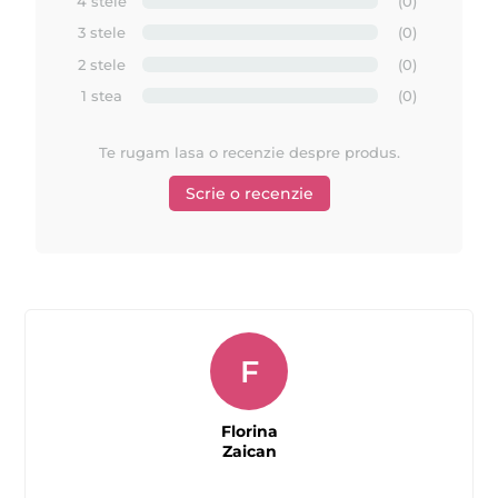
4 stele
(0)
Curăță eficient și delicat pielea
3 stele
(0)
Hidratează și lasă senzația de catifelare
2 stele
(0)
Parfumuri îmbietoare inspirate din natură
1 stea
(0)
Testat dermatologic
Te rugam lasa o recenzie despre produs.
Produs vegan – fără ingrediente de origine animală
Scrie o recenzie
Ambalaj de 500 ml (17 fl.oz)
F
Florina
Zaican