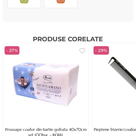
PRODUSE CORELATE
- 27%
- 29%
Prosoape coafor din hartie gofrata 40x70cm
Pieptene frizerie/coa
set 100buc - ROIAL