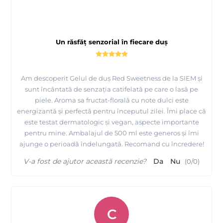
Un răsfăț senzorial în fiecare duș
Am descoperit Gelul de duș Red Sweetness de la SIEM și
sunt încântată de senzația catifelată pe care o lasă pe
piele. Aroma sa fructat-florală cu note dulci este
energizantă și perfectă pentru începutul zilei. Îmi place că
este testat dermatologic și vegan, aspecte importante
pentru mine. Ambalajul de 500 ml este generos și îmi
ajunge o perioadă îndelungată. Recomand cu încredere!
V-a fost de ajutor această recenzie?
Da
Nu
(
0
/
0
)
C