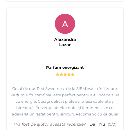
A
Alexandra
Lazar
Parfum energizant
Gelul de duș Red Sweetness de la SIEM este o încântare.
Parfumul fructat-floral este perfect pentru a-ți începe ziua
cu energie. Curăță delicat pielea și o lasă catifelată și
hidratată. Prezența notelor dulci și feminine este cu
adevărat un răsfăț pentru simțuri. Recomand cu căldură!
V-a fost de ajutor această recenzie?
Da
Nu
(
0
/
0
)