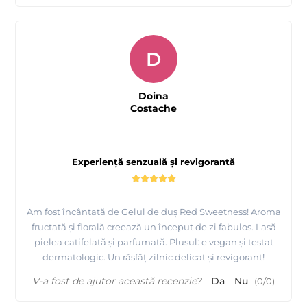
D
Doina
Costache
Experiență senzuală și revigorantă
Am fost încântată de Gelul de duș Red Sweetness! Aroma
fructată și florală creează un început de zi fabulos. Lasă
pielea catifelată și parfumată. Plusul: e vegan și testat
dermatologic. Un răsfăț zilnic delicat și revigorant!
V-a fost de ajutor această recenzie?
Da
Nu
(
0
/
0
)