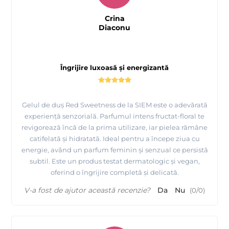
Crina
Diaconu
Îngrijire luxoasă și energizantă
Gelul de duș Red Sweetness de la SIEM este o adevărată
experiență senzorială. Parfumul intens fructat-floral te
revigorează încă de la prima utilizare, iar pielea rămâne
catifelată și hidratată. Ideal pentru a începe ziua cu
energie, având un parfum feminin și senzual ce persistă
subtil. Este un produs testat dermatologic și vegan,
oferind o îngrijire completă și delicată.
V-a fost de ajutor această recenzie?
Da
Nu
(
0
/
0
)