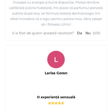
înceapă cu energie și bună dispoziție. Pielea rămâne
catifelată și bine hidratată. Îmi place că parfumul persistă
subtile după duș, iar formula testată dermatologic îmi
oferă încredere că e sigur pentru pielea mea. Abia aștept
să-l folosesc zilnic!
V-a fost de ajutor această recenzie?
Da
Nu
(
0
/
0
)
L
Larisa Goran
O experiență senzuală