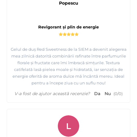
Popescu
Revigorant și plin de energie
Gelul de duș Red Sweetness de la SIEM a devenit alegerea
mea zilnică datorită combinării rafinate între parfumurile
florale și fructate care îmi îmbracă simțurile. Textura
catifelată lasă pielea moale și hidratată, iar senzația de
energie oferită de aroma dulce mă încântă mereu. Ideal
pentru a începe ziua cu un suflu nou!
V-a fost de ajutor această recenzie?
Da
Nu
(
0
/
0
)
L