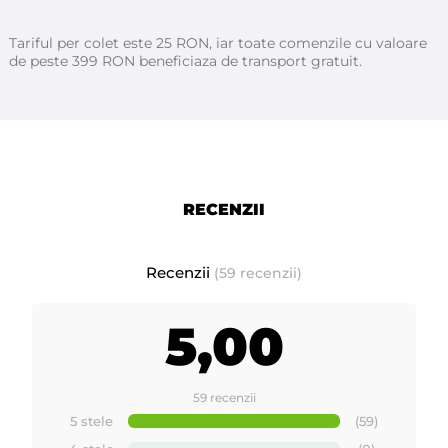
Tariful per colet este 25 RON, iar toate comenzile cu valoare
Gelul de duș SIEM Beauty & Care este un produs de îngrijire corporală
de peste 399 RON beneficiaza de transport gratuit.
cu o formulă specială hidratantă, care curăță delicat pielea, lăsând-o
catifelată, revigorată și plăcut parfumată. Este testat dermatologic și
potrivit pentru uz zilnic. Fiecare variantă oferă o experiență olfactivă
diferită, inspirată din natură și prospețime.
Gel de Duș Hidratant SIEM Beauty & Care – 500 ml
RECENZII
Descoperă plăcerea unui duș rafinat cu gelul de duș SIEM Beauty &
Care, creat pentru a-ți răsfăța simțurile și a-ți menține pielea catifelată
Recenzii
(59 recenzii)
și hidratată zi de zi. Formula sa specială curăță delicat, oferind o
senzație de prospețime și confort de durată.
5,00
Testat dermatologic și potrivit pentru toate tipurile de piele, acest gel
de duș lasă un parfum plăcut care persistă subtil pe piele.
59 recenzii
5 stele
(59)
Beneficii principale: