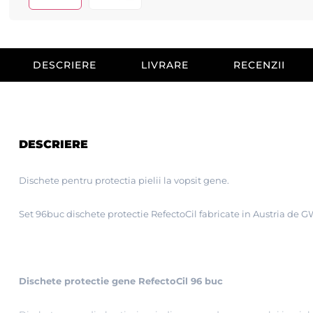
DESCRIERE
LIVRARE
RECENZII
DESCRIERE
Dischete pentru protectia pielii
la vopsit gene.
Set 96buc dischete protectie RefectoCil fabricate in Austria de
Dischete protectie gene RefectoCil 96 buc