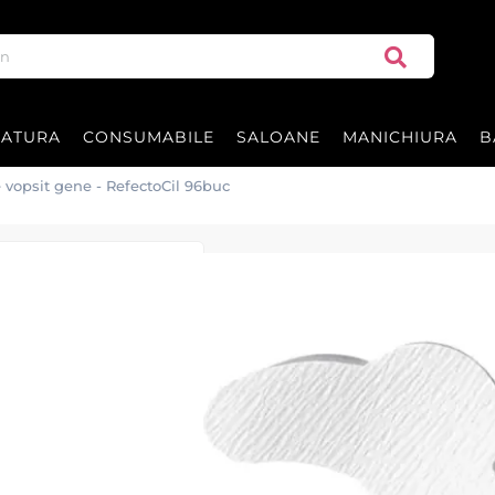
RATURA
CONSUMABILE
SALOANE
MANICHIURA
B
e vopsit gene - RefectoCil 96buc
Dischete protect
96buc
Dischete pentru protectie vop
REFECTOCIL fabricat in Austr