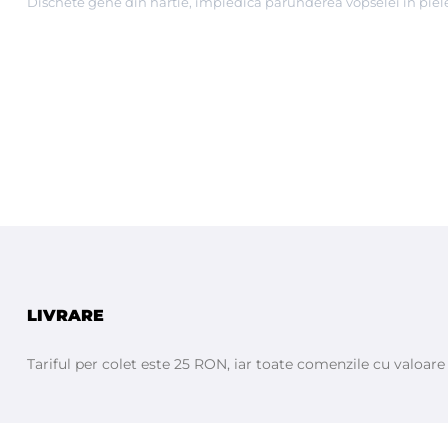
Dischete gene din hartie, impiedica parunderea vopselei in pielea
LIVRARE
Tariful per colet este 25 RON, iar toate comenzile cu valoar