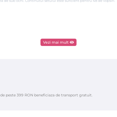
 de sub ochi. Continutul setului este suficient pentru 48 de vopsiri.
Vezi mai mult
e de peste 399 RON beneficiaza de transport gratuit.