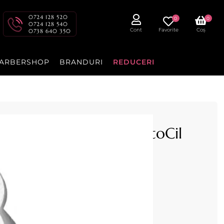
0724 128 520
0
0
0724 128 540
Cont
Favorite
Coș
0738 640 350
ARBERSHOP
BRANDURI
REDUCERI
ie vopsit gene - RefectoCil
sit gene 96buc
ia de GWCosmetics