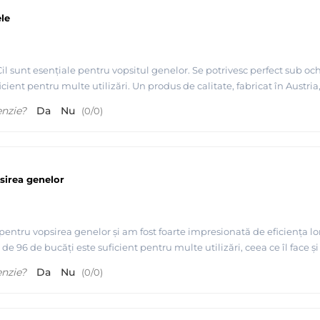
le
l sunt esențiale pentru vopsitul genelor. Se potrivesc perfect sub ochi 
icient pentru multe utilizări. Un produs de calitate, fabricat în Austria,
enzie?
Da
Nu
(
0
/
0
)
sirea genelor
pentru vopsirea genelor și am fost foarte impresionată de eficiența lo
ul de 96 de bucăți este suficient pentru multe utilizări, ceea ce îl fac
enzie?
Da
Nu
(
0
/
0
)