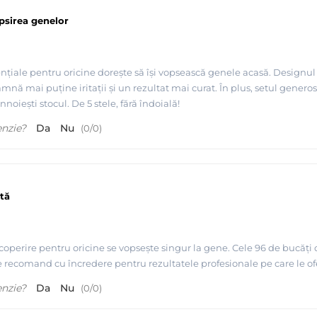
psirea genelor
nțiale pentru oricine dorește să își vopsească genele acasă. Designul
mnă mai puține iritații și un rezultat mai curat. În plus, setul generos
nnoiești stocul. De 5 stele, fără îndoială!
enzie?
Da
Nu
(
0
/
0
)
ntă
operire pentru oricine se vopsește singur la gene. Cele 96 de bucăți of
 recomand cu încredere pentru rezultatele profesionale pe care le ofer
enzie?
Da
Nu
(
0
/
0
)