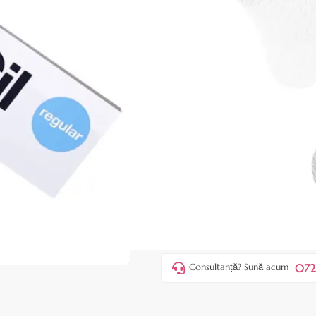
|
35 recenzii
Adăugați re
Cod produs:
EAV24
În stoc
Preț:
19,00 lei
22,00 lei
ADAUGĂ ÎN
Favorite
1
Acest produs vă aduce
💰 puncte 
072
Consultanță? Sună acum