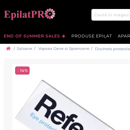
END OF SUMMER SALES ☀️
PRODUSE EPILAT
APA
/
Saloane
/
Vopsea Gene si Sprancene
/
Dischete protecti
- 14%