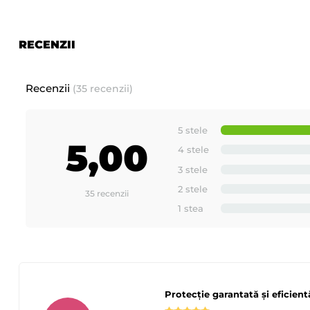
RECENZII
Recenzii
(35 recenzii)
5 stele
5,00
4 stele
3 stele
2 stele
35 recenzii
1 stea
Protecție garantată și eficient