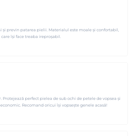
și previn patarea pielii. Materialul este moale și confortabil,
 care își face treaba ireproșabil.
r. Protejează perfect pielea de sub ochi de petele de vopsea și
e și economic. Recomand oricui își vopsește genele acasă!