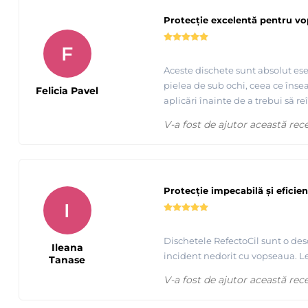
Protecție excelentă pentru vo
F
Aceste dischete sunt absolut ese
pielea de sub ochi, ceea ce însea
Felicia Pavel
aplicări înainte de a trebui să reî
V-a fost de ajutor această rec
Protecție impecabilă și eficie
I
Dischetele RefectoCil sunt o desc
Ileana
incident nedorit cu vopseaua. Le
Tanase
V-a fost de ajutor această rec