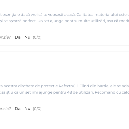
t esențiale dacă vrei să te vopsești acasă. Calitatea materialului este
 și se așează perfect. Un set ajunge pentru multe utilizări, așa că merit
enzie?
Da
Nu
(
0
/
0
)
a acestor dischete de protecție RefectoCil. Fiind din hârtie, ele se ad
 să știu că un set îmi ajunge pentru 48 de utilizări. Recomand cu că
enzie?
Da
Nu
(
0
/
0
)