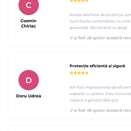
C
Aceste dischete de protecție sun
Cosmin
Sunt foarte confortabile, nu irită
Chiriac
garantată. Recomand cu drag!
V-a fost de ajutor această rec
Protecție eficientă și sigură
D
Am fost impresionată de eficienț
vopselei cu pielea. Este minunat
Doru Udrea
vopsire a genelor fără griji.
V-a fost de ajutor această rec