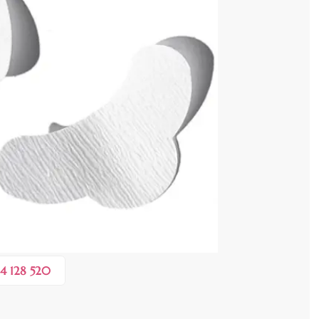
cenzia dvs.
 COȘ
0,10 lei
în valoare de de
💸
4 128 520