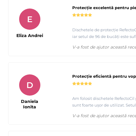
Protecție excelentă pentru pie
E
Dischetele de protecție RefectoCi
Eliza Andrei
iar setul de 96 de bucăți este suf
V-a fost de ajutor această rec
Protecție eficientă pentru vop
D
Am folosit dischetele RefectoCil 
Daniela
sunt foarte ușor de utilizat. Set
Ionita
V-a fost de ajutor această rec