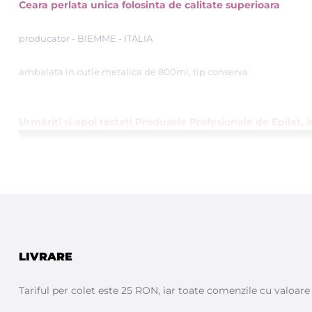
Ceara perlata unica folosinta de calitate superioara
producator - BIEMME - ITALIA
ambalata in cutie metalica de 800ml, tip conserva
Urmăriţi şi apoi testaţi Produsele Profesionale de Epilat,
LIVRARE
Tariful per colet este 25 RON, iar toate comenzile cu valoar