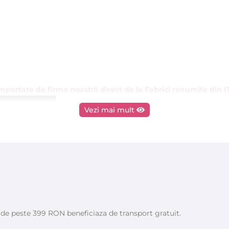
 importate de firma noastră direct de la Fabrici renumite din 
Vezi mai mult
e de peste 399 RON beneficiaza de transport gratuit.