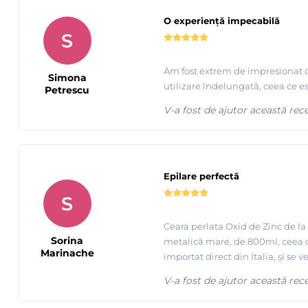
O experiență impecabilă
S
Am fost extrem de impresionat de 
Simona
utilizare îndelungată, ceea ce 
Petrescu
V-a fost de ajutor această rec
Epilare perfectă
S
Ceara perlata Oxid de Zinc de la 
Sorina
metalică mare, de 800ml, ceea c
Marinache
importat direct din Italia, și se v
V-a fost de ajutor această rec