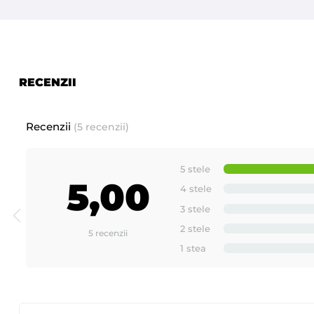
RECENZII
Recenzii
(5 recenzii)
5 stele
5,00
4 stele
3 stele
2 stele
5 recenzii
1 stea