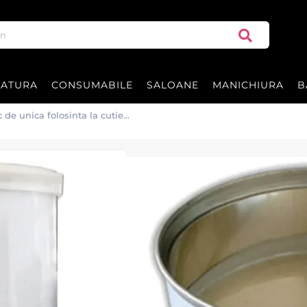
RATURA
CONSUMABILE
SALOANE
MANICHIURA
B
 de unica folosinta la cutie
Ne pare rău, acest produ
Ceara perlata Ox
la cutie 800ml
Ceara epilat perlata, de unica fo