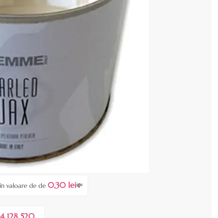
 calitate superioara
enzia dvs.
0,30 lei
în valoare de de
💸
4 128 520