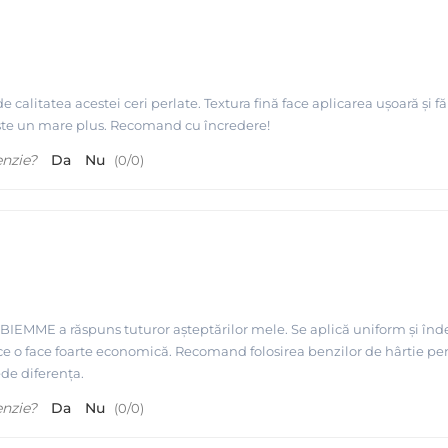
calitatea acestei ceri perlate. Textura fină face aplicarea ușoară și fă
este un mare plus. Recomand cu încredere!
enzie?
Da
Nu
(
0
/
0
)
BIEMME a răspuns tuturor așteptărilor mele. Se aplică uniform și îndep
e o face foarte economică. Recomand folosirea benzilor de hârtie p
ede diferența.
enzie?
Da
Nu
(
0
/
0
)