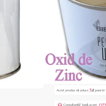
Ceara perlata Oxid de Zinc de
Producator - BIEMME - ITALIA
|
5 recenzii
Adăugați rec
Cod produs:
EBM103
Stoc epuizat
Anunță-mă când e disponibil
Preț:
37,00 lei
46,00 lei
3
Acest produs vă aduce
💰 puncte 
072
Consultanță? Sună acum