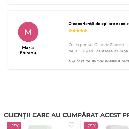
O experiență de epilare excel
M
Ceara perlata Oxid de Zinc este s
Maria
de la BIEMME, calitatea italiană
Eneanu
V-a fost de ajutor această rec
CLIENȚII CARE AU CUMPĂRAT ACEST 
- 25%
- 25%