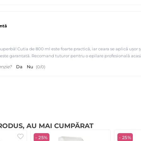
entă
uperbă! Cutia de 800 ml este foarte practică, iar ceara se aplică ușor 
 este garantată. Recomand tuturor pentru o epilare profesională acas
enzie?
Da
Nu
(
0
/
0
)
PRODUS, AU MAI CUMPĂRAT
- 25%
- 25%