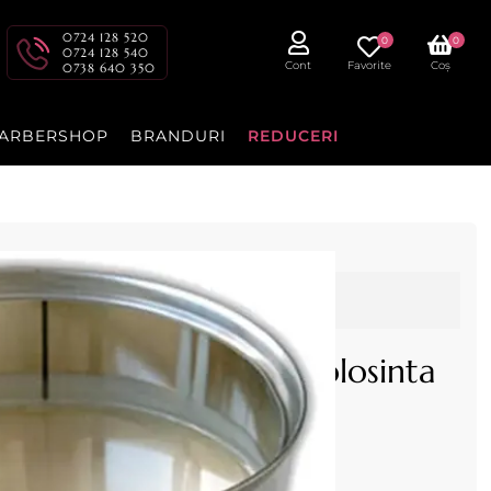
0724 128 520
0
0
0724 128 540
Cont
Favorite
Coș
0738 640 350
ARBERSHOP
BRANDURI
REDUCERI
s nu mai este disponibil
id de Zinc de unica folosinta
losinta la cutie 800 ml ,