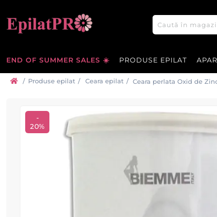
END OF SUMMER SALES ☀️
PRODUSE EPILAT
APA
/
Produse epilat
/
Ceara epilat
/
Ceara perlata Oxid de Zinc
800ml
-
20%