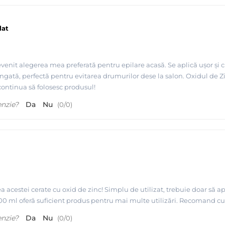
lat
enit alegerea mea preferată pentru epilare acasă. Se aplică ușor și c
ngată, perfectă pentru evitarea drumurilor dese la salon. Oxidul de Zi
 continua să folosesc produsul!
enzie?
Da
Nu
(
0
/
0
)
 acestei cerate cu oxid de zinc! Simplu de utilizat, trebuie doar să apl
800 ml oferă suficient produs pentru mai multe utilizări. Recomand cu 
enzie?
Da
Nu
(
0
/
0
)