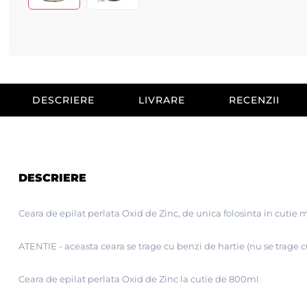
DESCRIERE
LIVRARE
RECENZII
DESCRIERE
Ceara de epilat perlata Oxid de Zinc, de unica folosinta in cutie
ATENTIE -
aceasta ceara se trage cu benzi de hartie (nu se trage
Ceara de epilat perlata
Oxid de Zinc
la cutie de 800ml