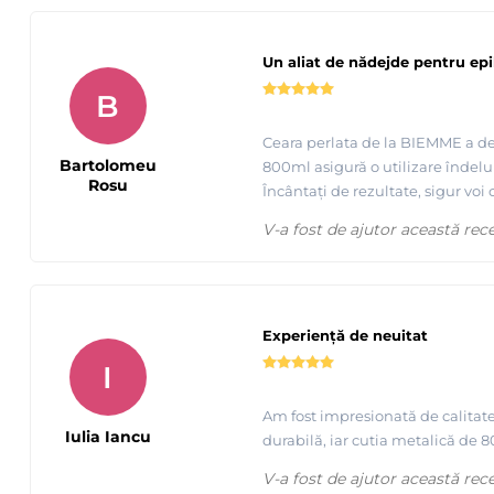
Un aliat de nădejde pentru epi
B
Ceara perlata de la BIEMME a dev
Bartolomeu
800ml asigură o utilizare îndelu
Rosu
Încântați de rezultate, sigur voi
V-a fost de ajutor această rec
Experiență de neuitat
I
Am fost impresionată de calitatea
Iulia Iancu
durabilă, iar cutia metalică de 
V-a fost de ajutor această rec