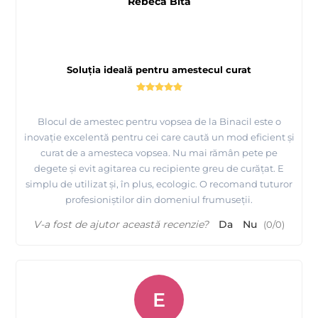
Rebeca Bita
Soluția ideală pentru amestecul curat
Blocul de amestec pentru vopsea de la Binacil este o
inovație excelentă pentru cei care caută un mod eficient și
curat de a amesteca vopsea. Nu mai rămân pete pe
degete și evit agitarea cu recipiente greu de curățat. E
simplu de utilizat și, în plus, ecologic. O recomand tuturor
profesioniștilor din domeniul frumuseții.
V-a fost de ajutor această recenzie?
Da
Nu
(
0
/
0
)
E