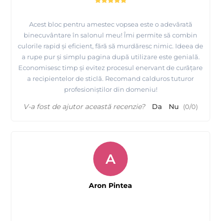
Acest bloc pentru amestec vopsea este o adevărată
binecuvântare în salonul meu! Îmi permite să combin
culorile rapid și eficient, fără să murdăresc nimic. Ideea de
a rupe pur și simplu pagina după utilizare este genială.
Economisesc timp și evitez procesul enervant de curățare
a recipientelor de sticlă. Recomand calduros tuturor
profesioniștilor din domeniu!
V-a fost de ajutor această recenzie?
Da
Nu
(
0
/
0
)
A
Aron Pintea