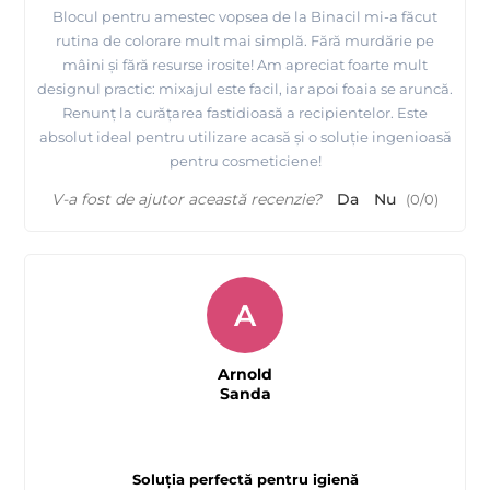
Blocul pentru amestec vopsea de la Binacil mi-a făcut
rutina de colorare mult mai simplă. Fără murdărie pe
mâini și fără resurse irosite! Am apreciat foarte mult
designul practic: mixajul este facil, iar apoi foaia se aruncă.
Renunț la curățarea fastidioasă a recipientelor. Este
absolut ideal pentru utilizare acasă și o soluție ingenioasă
pentru cosmeticiene!
V-a fost de ajutor această recenzie?
Da
Nu
(
0
/
0
)
A
Arnold
Sanda
Soluția perfectă pentru igienă