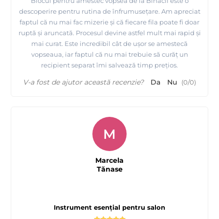
Blocul pentru amestec vopsea de la Binacil este o
descoperire pentru rutina de înfrumusețare. Am apreciat
faptul că nu mai fac mizerie și că fiecare fila poate fi doar
ruptă și aruncată. Procesul devine astfel mult mai rapid și
mai curat. Este incredibil cât de ușor se amestecă
vopseaua, iar faptul că nu mai trebuie să curăț un
recipient separat îmi salvează timp prețios.
V-a fost de ajutor această recenzie?
Da
Nu
(
0
/
0
)
M
Marcela
Tănase
Instrument esențial pentru salon