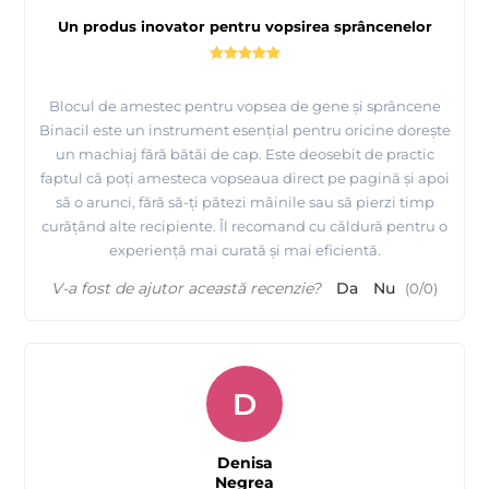
Un produs inovator pentru vopsirea sprâncenelor
Blocul de amestec pentru vopsea de gene și sprâncene
Binacil este un instrument esențial pentru oricine dorește
un machiaj fără bătăi de cap. Este deosebit de practic
faptul că poți amesteca vopseaua direct pe pagină și apoi
să o arunci, fără să-ți pătezi mâinile sau să pierzi timp
curățând alte recipiente. Îl recomand cu căldură pentru o
experiență mai curată și mai eficientă.
V-a fost de ajutor această recenzie?
Da
Nu
(
0
/
0
)
D
Denisa
Negrea