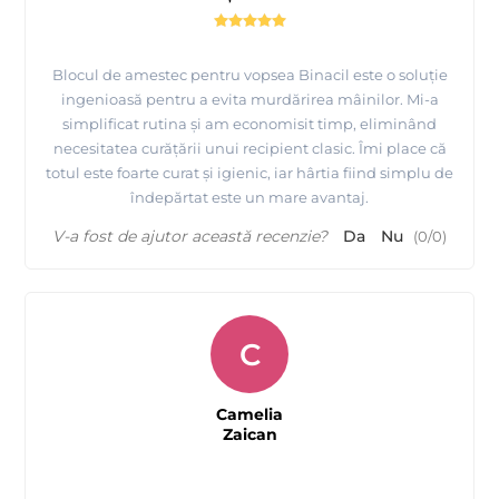
Blocul de amestec pentru vopsea Binacil este o soluție
ingenioasă pentru a evita murdărirea mâinilor. Mi-a
simplificat rutina și am economisit timp, eliminând
necesitatea curățării unui recipient clasic. Îmi place că
totul este foarte curat și igienic, iar hârtia fiind simplu de
îndepărtat este un mare avantaj.
V-a fost de ajutor această recenzie?
Da
Nu
(
0
/
0
)
C
Camelia
Zaican