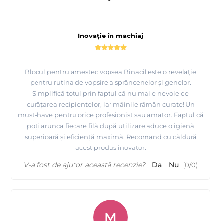
Inovație în machiaj
Blocul pentru amestec vopsea Binacil este o revelație
pentru rutina de vopsire a sprâncenelor și genelor.
Simplifică totul prin faptul că nu mai e nevoie de
curățarea recipientelor, iar mâinile rămân curate! Un
must-have pentru orice profesionist sau amator. Faptul că
poți arunca fiecare filă după utilizare aduce o igienă
superioară și eficiență maximă. Recomand cu căldură
acest produs inovator.
V-a fost de ajutor această recenzie?
Da
Nu
(
0
/
0
)
M