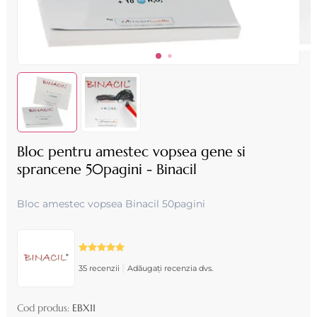
Bloc pentru amestec vopsea gene si
sprancene 50pagini - Binacil
Bloc amestec vopsea Binacil 50pagini
|
35 recenzii
Adăugați recenzia dvs.
Cod produs:
EBX11