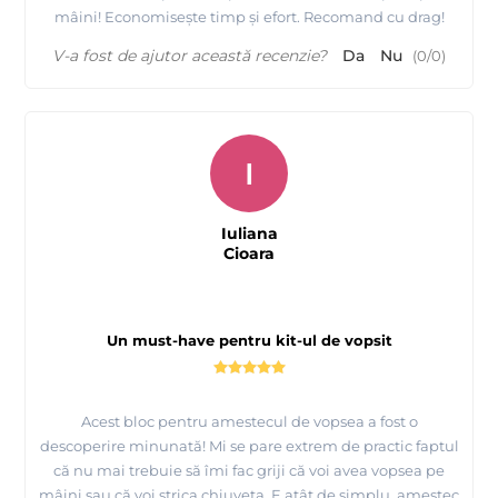
mâini! Economisește timp și efort. Recomand cu drag!
V-a fost de ajutor această recenzie?
Da
Nu
(
0
/
0
)
I
Iuliana
Cioara
Un must-have pentru kit-ul de vopsit
Acest bloc pentru amestecul de vopsea a fost o
descoperire minunată! Mi se pare extrem de practic faptul
că nu mai trebuie să îmi fac griji că voi avea vopsea pe
mâini sau că voi strica chiuveta. E atât de simplu, amestec