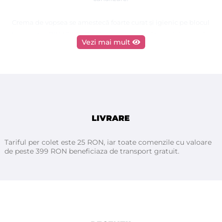
Crema de vopsea se amestecă foarte curat și igienic pe blocul
de amestec BINACIL®. După procedură, curățarea laborioasă și
Vezi mai mult
consumatoare de timp a unui recipient de sticlă nu mai este
necesară, deoarece hârtia uzată este pur și simplu îndepărtată
și eliminată.
LIVRARE
Tariful per colet este 25 RON, iar toate comenzile cu valoare
de peste 399 RON beneficiaza de transport gratuit.