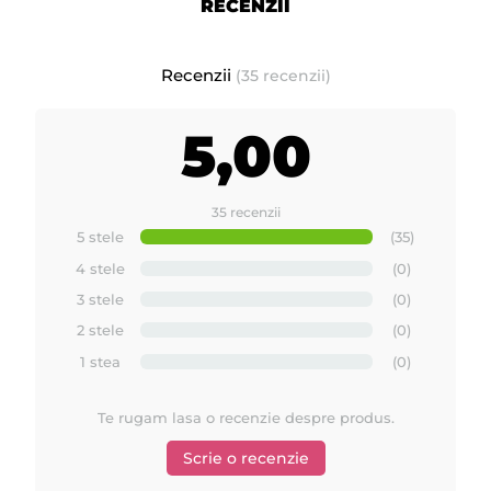
RECENZII
Recenzii
(35 recenzii)
5,00
35 recenzii
5 stele
(35)
4 stele
(0)
3 stele
(0)
2 stele
(0)
1 stea
(0)
Te rugam lasa o recenzie despre produs.
Scrie o recenzie