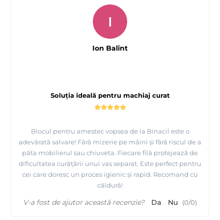
I
Ion Balint
Soluția ideală pentru machiaj curat
Blocul pentru amestec vopsea de la Binacil este o
adevărată salvare! Fără mizerie pe mâini și fără riscul de a
păta mobilierul sau chiuveta. Fiecare filă protejează de
dificultatea curățării unui vas separat. Este perfect pentru
cei care doresc un proces igienic și rapid. Recomand cu
căldură!
V-a fost de ajutor această recenzie?
Da
Nu
(
0
/
0
)