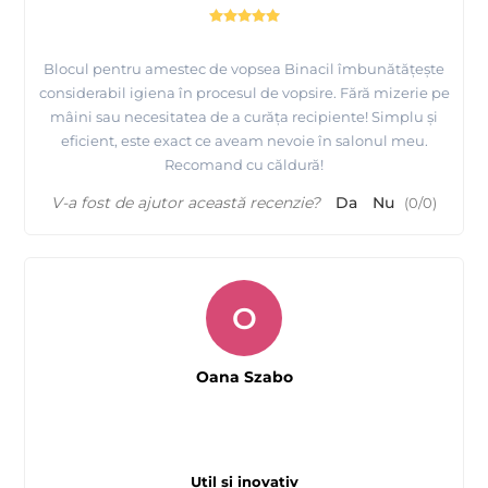
Blocul pentru amestec de vopsea Binacil îmbunătățește
considerabil igiena în procesul de vopsire. Fără mizerie pe
mâini sau necesitatea de a curăța recipiente! Simplu și
eficient, este exact ce aveam nevoie în salonul meu.
Recomand cu căldură!
V-a fost de ajutor această recenzie?
Da
Nu
(
0
/
0
)
O
Oana Szabo
Util și inovativ