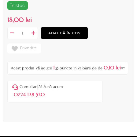
În stoc
18,00 lei
ADAUGĂ ÎN COȘ
Favorite
1
0,10 lei
Acest produs vă aduce
💰 puncte în valoare de de
💸
Consultanță? Sună acum
0724 128 520