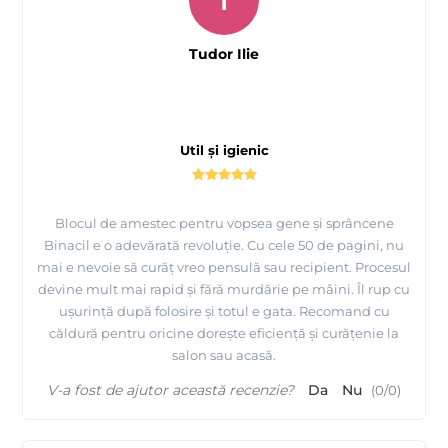
Tudor Ilie
Util și igienic
Blocul de amestec pentru vopsea gene și sprâncene
Binacil e o adevărată revoluție. Cu cele 50 de pagini, nu
mai e nevoie să curăț vreo pensulă sau recipient. Procesul
devine mult mai rapid și fără murdărie pe mâini. Îl rup cu
ușurință după folosire și totul e gata. Recomand cu
căldură pentru oricine dorește eficiență și curățenie la
salon sau acasă.
V-a fost de ajutor această recenzie?
Da
Nu
(
0
/
0
)