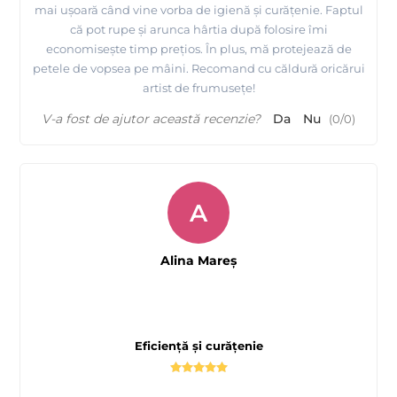
mai ușoară când vine vorba de igienă și curățenie. Faptul
că pot rupe și arunca hârtia după folosire îmi
economisește timp prețios. În plus, mă protejează de
petele de vopsea pe mâini. Recomand cu căldură oricărui
artist de frumusețe!
V-a fost de ajutor această recenzie?
Da
Nu
(
0
/
0
)
A
Alina Mareş
Eficiență și curățenie