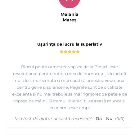
Melania
Mareş
Ușurința de lucru la superlativ
Blocul pentru amestec vopsea de la Binacil este
revoluționar pentru rutina mea de frumusețe. Niciodată
nu a fost mai simplu și mai curat să amestec vopseaua
pentru gene și sprâncene. Paginile sunt de o calitate
excelentă și nu mai trebuie să mă îngrijorez de petele de
vopsea pe mâini. Sistemul igienic îți ușurează munca și
economisește timp!
V-a fost de ajutor această recenzie?
Da
Nu
(
0
/
0
)