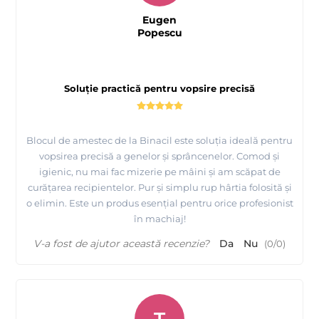
Eugen
Popescu
Soluție practică pentru vopsire precisă
Blocul de amestec de la Binacil este soluția ideală pentru
vopsirea precisă a genelor și sprâncenelor. Comod și
igienic, nu mai fac mizerie pe mâini și am scăpat de
curățarea recipientelor. Pur și simplu rup hârtia folosită și
o elimin. Este un produs esențial pentru orice profesionist
în machiaj!
V-a fost de ajutor această recenzie?
Da
Nu
(
0
/
0
)
T