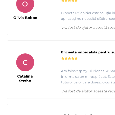
O
Bionet SP Sanidor este soluția i
Olivia Boboc
aplicat și nu necesită clătire, ce
V-a fost de ajutor această rec
Eficiență impecabilă pentru s
C
Am folosit spray-ul Bionet SP Sa
Catalina
în urma sa un miros plăcut. Este 
Stefan
tuturor celor care doresc o curățe
V-a fost de ajutor această rec