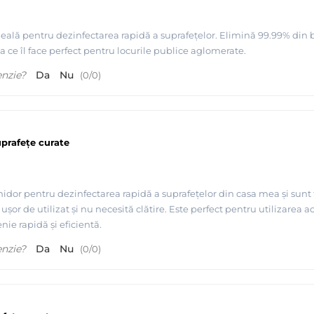
deală pentru dezinfectarea rapidă a suprafețelor. Elimină 99.99% din b
ea ce îl face perfect pentru locurile publice aglomerate.
enzie?
Da
Nu
(
0
/
0
)
uprafețe curate
nidor pentru dezinfectarea rapidă a suprafețelor din casa mea și sunt 
ușor de utilizat și nu necesită clătire. Este perfect pentru utilizare
nie rapidă și eficientă.
enzie?
Da
Nu
(
0
/
0
)