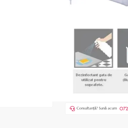
|
33 recenzii
Adăugați re
Cod produs:
EGM03
În stoc
Preț:
43,00 lei
54,00 lei
ADAUGĂ ÎN
Favorite
4
Acest produs vă aduce
💰 puncte
072
Consultanță? Sună acum