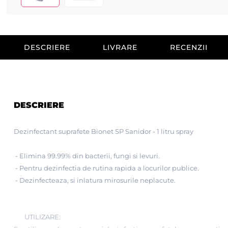
DESCRIERE
LIVRARE
RECENZII
DESCRIERE
Dezinfectant suprafete Bionet SP Sanidor - 1 litru spray
- Elimina 99.99% din bacterii, fungi si levuri.
- Pentru dezinfectia de rutina rapida a locurilor publice.
- Dezinfecteaza, si inlatura mirosurile neplacute.
UTILIZARE: