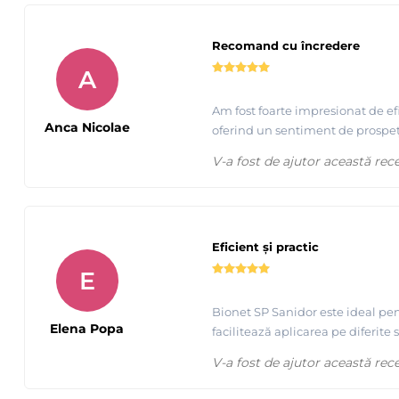
Recomand cu încredere
A
Am fost foarte impresionat de ef
Anca Nicolae
oferind un sentiment de prospețim
V-a fost de ajutor această rec
Eficient și practic
E
Bionet SP Sanidor este ideal pent
Elena Popa
facilitează aplicarea pe diferite
V-a fost de ajutor această rec