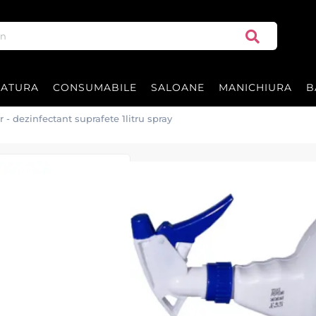
RATURA
CONSUMABILE
SALOANE
MANICHIURA
B
 - dezinfectant suprafete 1litru spray
Bionet SP Sanido
1litru spray
Dezinfectant suprafete -
Bionet Sanidor - 1 litru spray