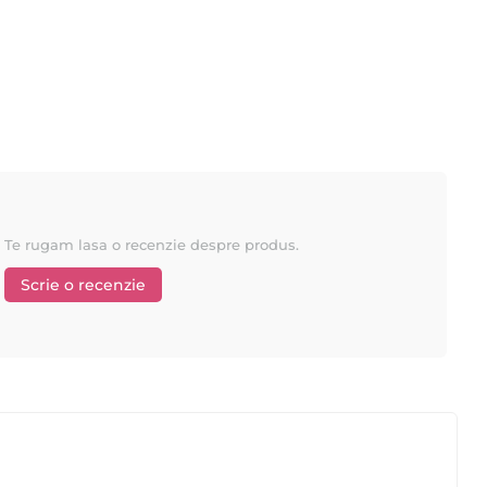
° si 30° Celsius. Se va pastra in locuri ferrite de copii,departe
Te rugam lasa o recenzie despre produs.
Scrie o recenzie