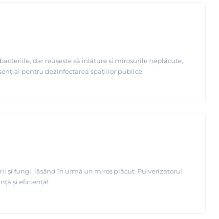
cteriile, dar reușește să înlăture și mirosurile neplăcute,
sențial pentru dezinfectarea spațiilor publice.
ii și fungi, lăsând în urmă un miros plăcut. Pulverizatorul
ță și eficiență!