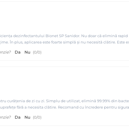
iciența dezinfectantului Bionet SP Sanidor. Nu doar că elimină rapid ba
e. În plus, aplicarea este foarte simplă și nu necesită clătire. Este e
enzie?
Da
Nu
(
0
/
0
)
ru curățenia de zi cu zi. Simplu de utilizat, elimină 99.99% din bacter
 suprafețe fără a necesita clătire. Recomand cu încredere pentru siguran
enzie?
Da
Nu
(
0
/
0
)