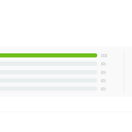
(33)
 flacar si inghet; se recomanda ca pemperatura sa fie cumprinsa intr 10
(0)
(0)
(0)
(0)