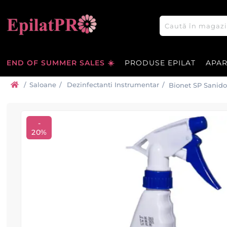
END OF SUMMER SALES ☀️
PRODUSE EPILAT
APA
/
Saloane
/
Dezinfectanti Instrumentar
/
Bionet SP Sanidor
-
20%