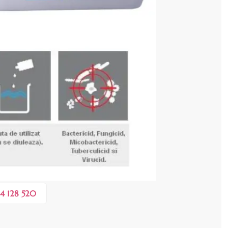
cenzia dvs.
 COȘ
0,40 lei
 în valoare de de
💸
4 128 520