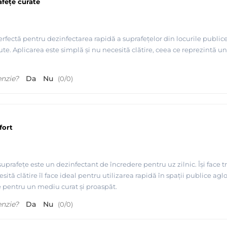
fețe curate
erfectă pentru dezinfectarea rapidă a suprafețelor din locurile publice
cute. Aplicarea este simplă și nu necesită clătire, ceea ce reprezint
enzie?
Da
Nu
(
0
/
0
)
fort
prafețe este un dezinfectant de încredere pentru uz zilnic. Își face tr
ită clătire îl face ideal pentru utilizarea rapidă în spații publice ag
 pentru un mediu curat și proaspăt.
enzie?
Da
Nu
(
0
/
0
)