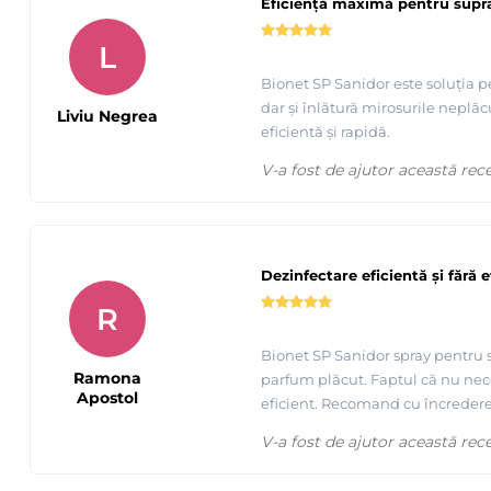
Eficiență maximă pentru supra
L
Bionet SP Sanidor este soluția p
dar și înlătură mirosurile neplă
Liviu Negrea
eficientă și rapidă.
V-a fost de ajutor această rec
Dezinfectare eficientă și fără e
R
Bionet SP Sanidor spray pentru su
Ramona
parfum plăcut. Faptul că nu neces
Apostol
eficient. Recomand cu încredere
V-a fost de ajutor această rec