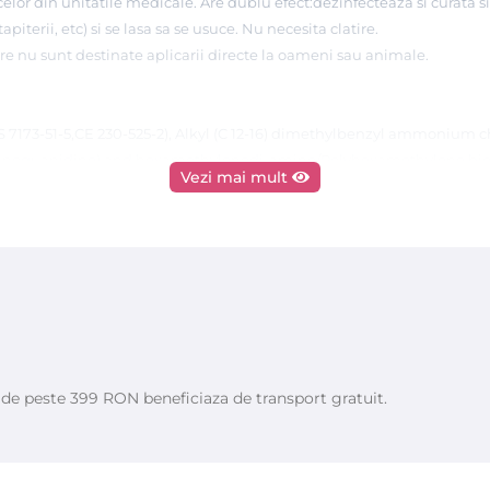
 celor din unitatile medicale. Are dublu efect:dezinfecteaza si curata s
piterii, etc) si se lasa sa se usuce. Nu necesita clatire.
re nu sunt destinate aplicarii directe la oameni sau animale.
173-51-5,CE 230-525-2), Alkyl (C 12-16) dimethylbenzyl ammonium ch
-cyanoguanidine) and hexamethylenedi-amine/Polyhexamethylene bi
Vezi mai mult
cid conform EN1650 la 5 min in conditii de curatenie si murdarie.
balajul nu va fi refolosit.
e de peste 399 RON beneficiaza de transport gratuit.