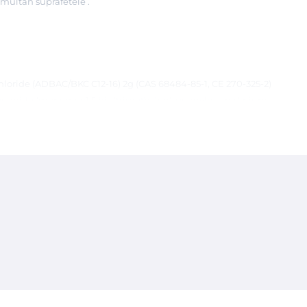
imultan suprafetele .
loride (ADBAC/BKC C12-16) 2g (CAS 68484-85-1, CE 270-325-2)
guanide (monomer:1.5 bis (trimethylen)-guanylguanidinium