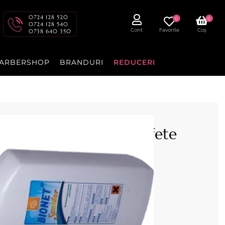
0724 128 520
0
0
0724 128 540
Cont
Favorite
Coș
0738 640 350
ARBERSHOP
BRANDURI
REDUCERI
r - dezinfectant suprafete