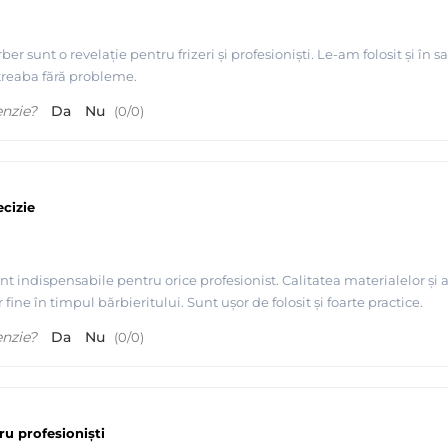
r sunt o revelație pentru frizeri și profesioniști. Le-am folosit și în 
c treaba fără probleme.
enzie?
Da
Nu
(
0
/
0
)
cizie
 indispensabile pentru orice profesionist. Calitatea materialelor și at
r fine în timpul bărbieritului. Sunt ușor de folosit și foarte practice.
enzie?
Da
Nu
(
0
/
0
)
u profesioniști