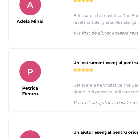
A
Betisoarele hemostatice The Barb
Adela Mihai
nivel înalt de igienă. Rezistența
V-a fost de ajutor această rec
Un instrument esenţial pentru 
P
Betisoarele hemostatice The Barbe
Petrica
durabile și permit o utilizare c
Fieraru
V-a fost de ajutor această rec
Un ajutor esențial pentru oric