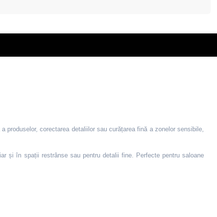
 produselor, corectarea detaliilor sau curățarea fină a zonelor sensibile,
ar și în spații restrânse sau pentru detalii fine. Perfecte pentru saloane