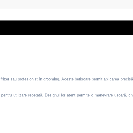
rizer sau profesionist în grooming. Aceste betisoare permit aplicarea precisă a
e pentru utilizare repetată. Designul lor atent permite o manevrare ușoară, chi