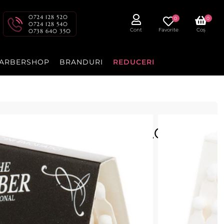
0724 128 520
0
0
0724 128 540
Cont
Favorite
Coș
0738 640 350
ARBERSHOP
BRANDURI
REDUCERI
tatice - The Barber - 20buc
u precizie și igienă în salon.
cenzia dvs.