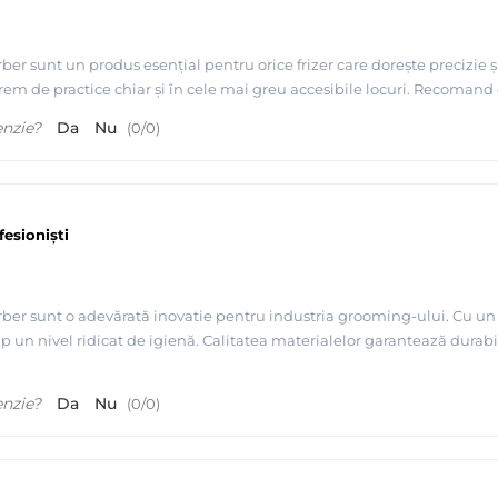
r sunt un produs esențial pentru orice frizer care dorește precizie și 
trem de practice chiar și în cele mai greu accesibile locuri. Recomand 
enzie?
Da
Nu
(
0
/
0
)
esioniști
er sunt o adevărată inovatie pentru industria grooming-ului. Cu un d
mp un nivel ridicat de igienă. Calitatea materialelor garantează durabili
enzie?
Da
Nu
(
0
/
0
)