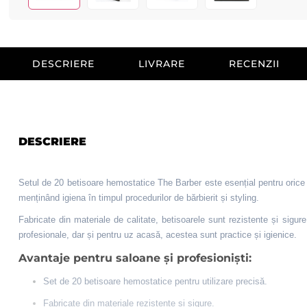
DESCRIERE
LIVRARE
RECENZII
DESCRIERE
Setul de 20 betisoare hemostatice The Barber este esențial pentru orice f
menținând igiena în timpul procedurilor de bărbierit și styling.
Fabricate din materiale de calitate, betisoarele sunt rezistente și sigur
profesionale, dar și pentru uz acasă, acestea sunt practice și igienice.
Avantaje pentru saloane și profesioniști:
Set de 20 betisoare hemostatice pentru utilizare precisă.
Fabricate din materiale rezistente și sigure.