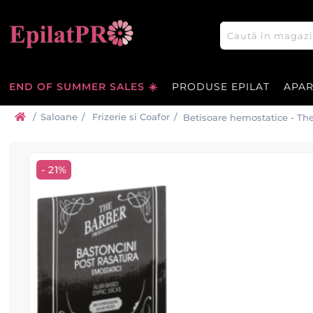
END OF SUMMER SALES ☀️
PRODUSE EPILAT
APA
/
Saloane
/
Frizerie si Coafor
/
Betisoare hemostatice - Th
- 21%