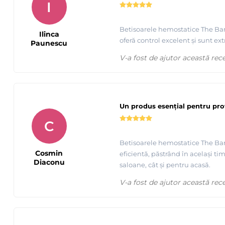
I
Betisoarele hemostatice The Barbe
Ilinca
oferă control excelent și sunt ex
Paunescu
V-a fost de ajutor această rec
Un produs esențial pentru prof
C
Betisoarele hemostatice The Barb
Cosmin
eficientă, păstrând în același ti
Diaconu
saloane, cât și pentru acasă.
V-a fost de ajutor această rec