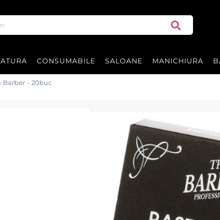
RATURA
CONSUMABILE
SALOANE
MANICHIURA
B
e Barber - 20buc
Betisoare hemos
Set 20 betisoare hemostatice pentr
|
65 recenzii
Adăugați re