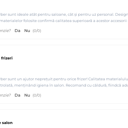
er sunt ideale atât pentru saloane, cât și pentru uz personal. Design
 materialelor folosite confirmă calitatea superioară a acestor accesor
enzie?
Da
Nu
(
0
/
0
)
frizeri
r sunt un ajutor neprețuit pentru orice frizer! Calitatea materialului 
ontrolată, menținând igiena în salon. Recomand cu căldură, fiindcă a
enzie?
Da
Nu
(
0
/
0
)
e salon