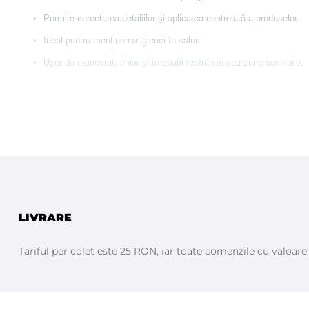
Permite corectarea detaliilor și aplicarea controlată a produselor.
Ideal pentru menținerea igienei în salon.
Ușor de manevrat, chiar și în spații restrânse sau zone sensibile.
LIVRARE
Tariful per colet este 25 RON, iar toate comenzile cu valoar