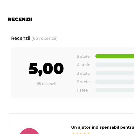
RECENZII
Recenzii
(65 recenzii)
5 stele
5,00
4 stele
3 stele
2 stele
65 recenzii
1 stea
Un ajutor indispensabil pentru