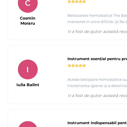
C
Betisoarele hemostatice The Barbe
Cosmin
manevrat în zone dificile, își fa
Moraru
V-a fost de ajutor această rec
Instrument esențial pentru pre
I
Aceste bețișoare hemostatice sunt
Iulia Balint
întreținerea igienei și a detaliilo
V-a fost de ajutor această rec
Instrument indispensabil pentr