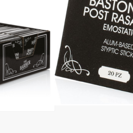
Cod produs:
EXA94
În stoc
Preț:
7,50 lei
9,50 lei
ADAUGĂ ÎN
Favorite
072
Consultanță? Sună acum