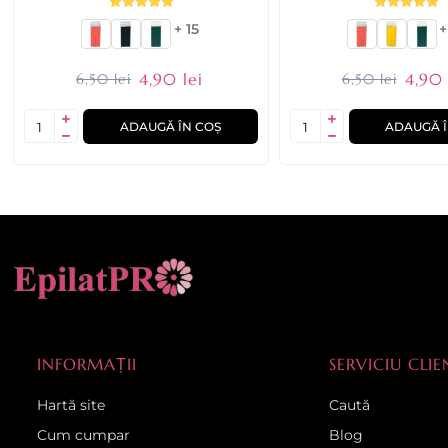
+ 15
+
4,90 lei
4,90 
6,50 lei
6,50 lei
ADAUGĂ ÎN COȘ
ADAUGĂ Î
INFORMAȚII
SERVICIU CLIE
Hartă site
Caută
Cum cumpar
Blog