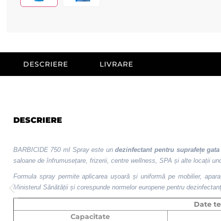
DESCRIERE
LIVRARE
DESCRIERE
BARBICIDE 750 ml Spray este un
dezinfectant pentru suprafețe gata 
saloane de înfrumusețare, frizerii, centre wellness, SPA și alte locații u
Formula spray permite aplicarea ușoară și uniformă pe mobilier, aparat
Ministerul Sănătății și corespunde normelor europene pentru dezinfectanți
Date te
Capacitate