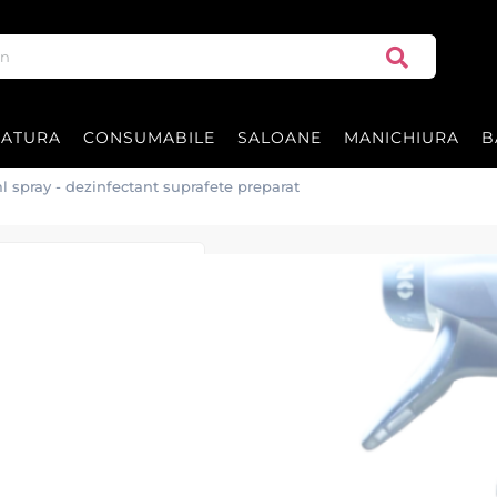
RATURA
CONSUMABILE
SALOANE
MANICHIURA
B
spray - dezinfectant suprafete preparat
BARBICIDE 750ml
suprafete prepa
BARBICIDE 750 ml Spray este un de
netede, ideal pentru igienizarea mo
ceramică. Formula sa acționează rap
o dezinfectare sigură și convenabil