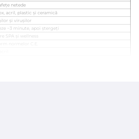
afețe netede
x, acril, plastic și ceramică
lor și virușilor
neze ~3 minute, apoi ștergeți
tre SPA și wellness
form normelor C.E.
acril