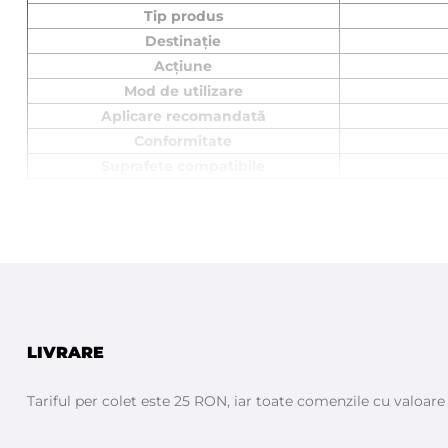
Tip produs
Destinație
Acțiune
Mod de utilizare
Aplicare recomandată
Conformitate
Suprafete compatibile
LIVRARE
Tariful per colet este 25 RON, iar toate comenzile cu valoar