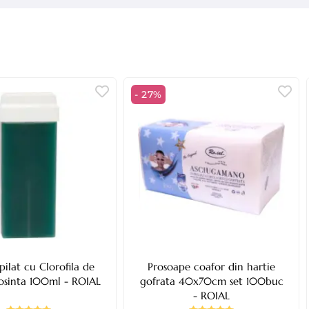
- 27%
pilat cu Clorofila de
Prosoape coafor din hartie
losinta 100ml - ROIAL
gofrata 40x70cm set 100buc
- ROIAL