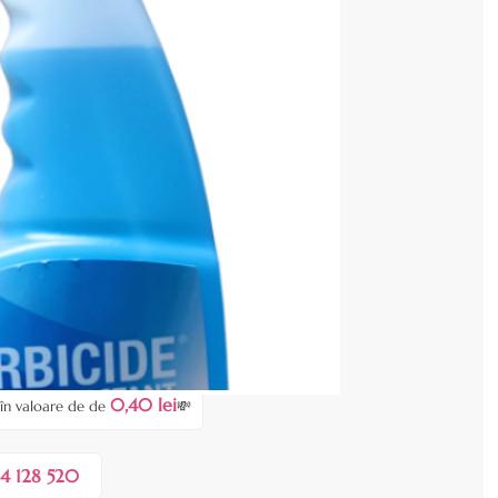
zează produsul
 COȘ
0,40 lei
 în valoare de de
💸
4 128 520