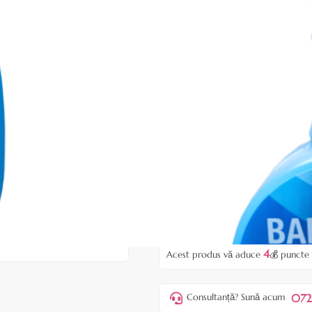
Fiți primul care recen
Cod produs:
EBB03
În stoc
Preț:
41,90 lei
53,00 lei
ADAUGĂ ÎN
Favorite
4
Acest produs vă aduce
💰 puncte
072
Consultanță? Sună acum