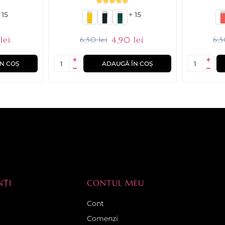
 15
+ 15
lei
4,90 lei
6,50 lei
6,5
N COȘ
ADAUGĂ ÎN COȘ
NȚI
CONTUL MEU
Cont
Comenzi