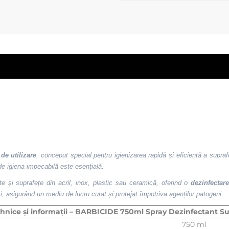
de utilizare
, conceput special pentru igienizarea rapidă și eficientă a supraf
nde igiena impecabilă este esențială.
e și suprafețe din acril, inox, plastic sau ceramică, oferind o
dezinfectar
, asigurând un mediu de lucru curat și protejat împotriva agenților patogeni.
hnice și informații – BARBICIDE 750ml Spray Dezinfectant S
750 ml