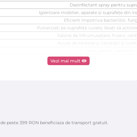
Dezinfectant spray pentru supr
Igienizare mobilier, aparate și suprafețe din ino
Eficient împotriva bacteriilor, fungi
Pulverizați pe suprafețe curate; lăsați să acțio
Salone de înfrumusețare, frizerii, cen
Avizat de Ministerul Sănătății și con
Inox, plastic, ceramică, 
Vezi mai mult
e de peste 399 RON beneficiaza de transport gratuit.