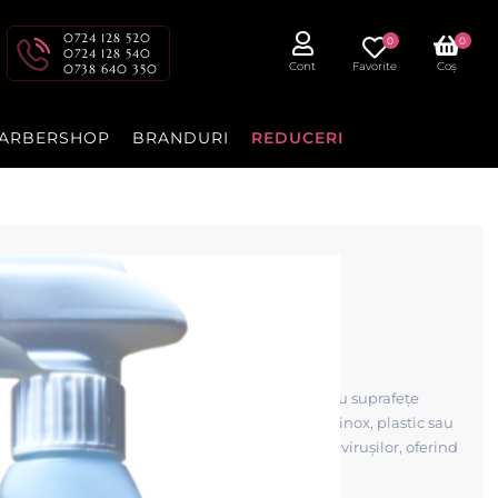
0724 128 520
0
0
0724 128 540
Cont
Favorite
Coș
0738 640 350
ARBERSHOP
BRANDURI
REDUCERI
 spray - dezinfectant
rat
zinfectant profesional gata de utilizare pentru suprafețe
bilierului, aparatelor și suprafețelor din acril, inox, plastic sau
id și eficient împotriva bacteriilor, fungilor și virușilor, oferind
ă pentru saloane, frizerii și centre profesionale.