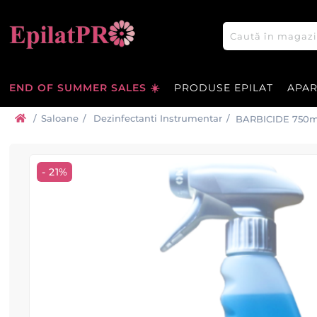
END OF SUMMER SALES ☀️
PRODUSE EPILAT
APA
/
Saloane
/
Dezinfectanti Instrumentar
/
BARBICIDE 750ml 
- 21%