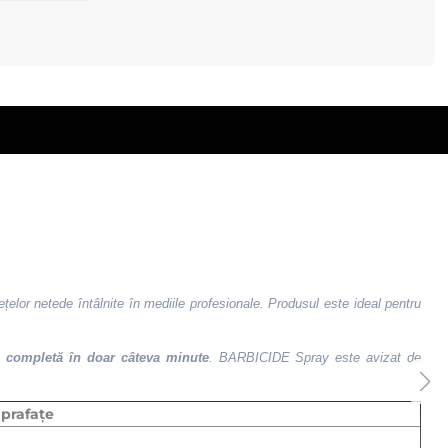
ețelor netede întâlnite în mediile profesionale. Produsul este ideal pentru
e completă în doar câteva minute
. BARBICIDE Spray este avizat de
uprafațe