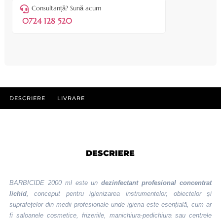
Consultanță? Sună acum
0724 128 520
DESCRIERE
LIVRARE
DESCRIERE
BARBICIDE 2000 ml este un
dezinfectant profesional concentrat
lichid
, conceput pentru igienizarea instrumentelor, obiectelor și
suprafețelor din medii profesionale unde igiena este esențială, cum ar
fi saloanele cosmetice, frizeriile, manichiura-pedichiura sau centrele