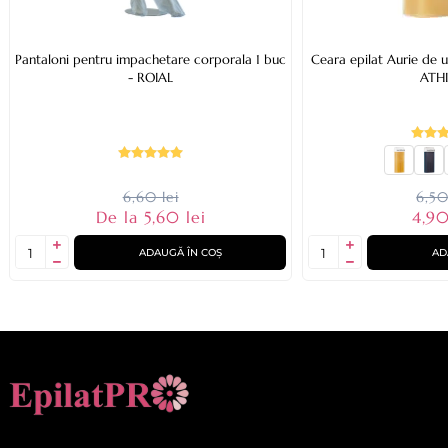
Pantaloni pentru impachetare corporala 1 buc
Ceara epilat Aurie de u
- ROIAL
ATH
6,60 lei
6,50
De la 5,60 lei
4,90
ADAUGĂ ÎN COȘ
AD