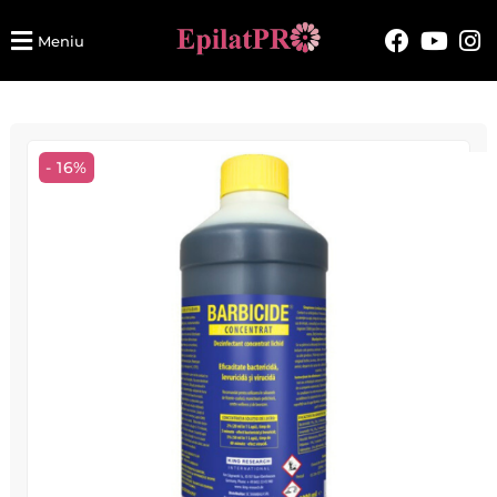
Meniu
- 16%