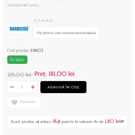
soluției de lucru.
Fiți primul care recenzează produsul
Cod produs:
EBB02
În stoc
Preț:
181,00 lei
215,00 lei
ADAUGĂ ÎN COȘ
Favorite
18
1,80 lei
Acest produs vă aduce
💰 puncte în valoare de de
💸