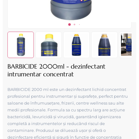
BARBICIDE 2000ml - dezinfectant
intrumentar concentrat
BARBICIDE 2000 ml este un dezinfectant lichid concentrat
profesional pentru instrumentar și suprafețe, perfect pentru
saloane de înfrumusețare, frizerii, centre wellness sau alte
medii profesionale. Formula sa cu spectru larg are acțiune
bactericidă, levuricidă și virucidă, garantând igienizarea
completă a instrumentelor și reducând riscul de
contaminare. Produsul se diluează ușor și oferă o
dezinfectare eficientă și sigură în funcție de concentrația