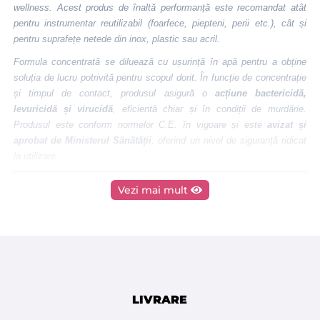
wellness. Acest produs de înaltă performanță este recomandat atât
pentru instrumentar reutilizabil (foarfece, piepteni, perii etc.), cât și
pentru suprafețe netede din inox, plastic sau acril.
Formula concentrată se diluează cu ușurință în apă pentru a obține
soluția de lucru potrivită pentru scopul dorit. În funcție de concentrație
și timpul de contact, produsul asigură o
acțiune bactericidă,
levuricidă și virucidă
, eficientă chiar și în condiții de murdărie.
Produsul este conform normelor C.E. în vigoare și este
avizat și
aprobat de Ministerul Sănătății
, oferind un nivel de siguranță ridicat
la utilizare.
Date tehnice și informații – BARBICIDE 2000ml
Vezi mai mult
Capacitate
2000 ml
Tip produs
Dezinfectant lichid concentrat
Instrumentar și suprafețe
Utilizare
profesionale
2% (20 ml în 1 L apă), 5 min –
Concentrația
bactericid și levuricid
LIVRARE
soluției de lucru
5% (50 ml în 1 L apă), 60 min – efect