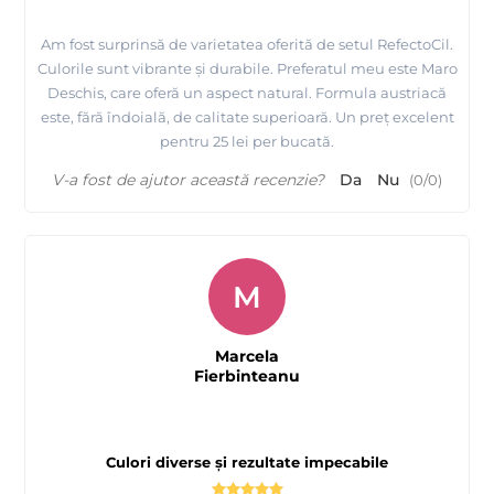
Am fost surprinsă de varietatea oferită de setul RefectoCil.
Culorile sunt vibrante și durabile. Preferatul meu este Maro
Deschis, care oferă un aspect natural. Formula austriacă
este, fără îndoială, de calitate superioară. Un preț excelent
pentru 25 lei per bucată.
V-a fost de ajutor această recenzie?
Da
Nu
(
0
/
0
)
M
Marcela
Fierbinteanu
Culori diverse și rezultate impecabile