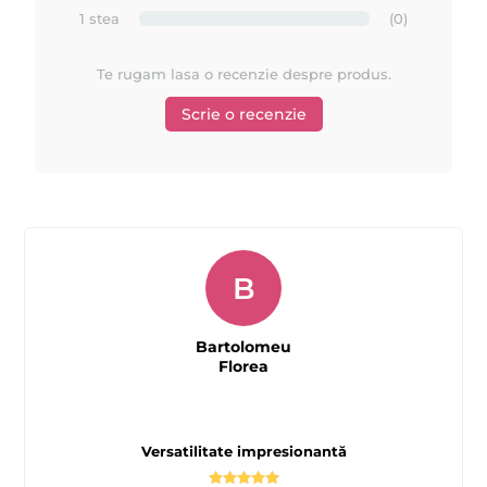
1 stea
(0)
Te rugam lasa o recenzie despre produs.
Scrie o recenzie
B
Bartolomeu
Florea
Versatilitate impresionantă