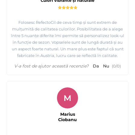
Culori vibrante și naturale
Folosesc RefectoCil de ceva timp și sunt extrem de
mulțumită de calitatea culorilor. Posibilitatea de a alege
între 5 nuanțe diferite îmi permite să personalizez look-ul
în funcție de sezon. Vopselele sunt de lungă durată și au
un aspect foarte natural. Un mare plus este faptul că sunt
fabricate în Austria, lucru care se reflectă în calitate.
V-a fost de ajutor această recenzie?
Da
Nu
(
0
/
0
)
M
Marius
Ciobanu