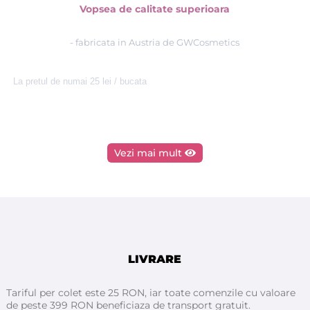
Vopsea de calitate superioara
- fabricata in Austria de GWCosmetics
La pretul de numai 25 lei / bucata
Vezi mai mult
LIVRARE
Tariful per colet este 25 RON, iar toate comenzile cu valoare
de peste 399 RON beneficiaza de transport gratuit.