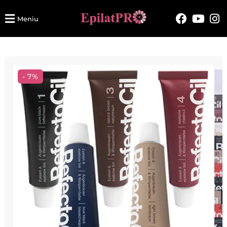
Meniu
- 7%