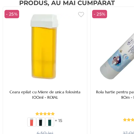
PRODUS, AU MAI CUMPĂRAT
- 25%
- 25%
Ceara epilat cu Miere de unica folosinta
Rola hartie pentru p
100ml - ROIAL
80m - 
+ 15
6,50 lei
37,00