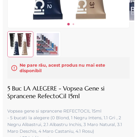
Ne pare rău, acest produs nu mai este
disponibil
5 Buc LA ALEGERE - Vopsea Gene si
Sprancene RefectoCil 15ml
Vopsea gene si sprancene REFECTOCIL 15ml
- 5 bucati la alegere (0 Blond, 1 Negru Intens, 1.1 Gri , 2
Negru Albastrui, 2.1 Albastru Inchis, 3 Maro Natural, 3.1
Maro Deschis, 4 Maro Castaniu, 4.1 Rosu)