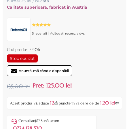
numai 25 lei / bucata
Calitate superioara, fabricat in Austria
|
5 recenzii
Adăugați recenzia dvs.
Cod produs:
EP106
Stoc epuizat
Anunță-mă când e disponibil
Preț:
125,00 lei
135,00 lei
12
1,20 lei
Acest produs vă aduce
💰 puncte în valoare de de
💸
Consultanță? Sună acum
0724 128 520