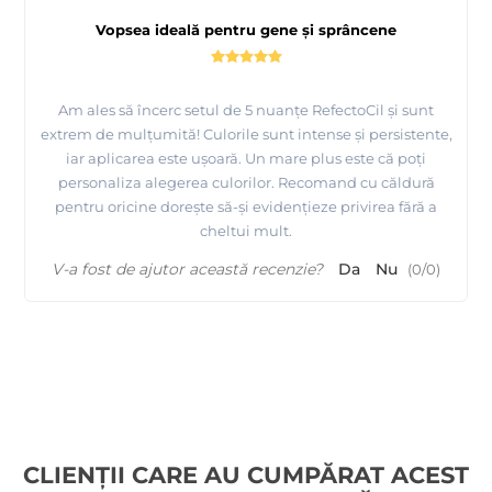
Vopsea ideală pentru gene și sprâncene
Am ales să încerc setul de 5 nuanțe RefectoCil și sunt
extrem de mulțumită! Culorile sunt intense și persistente,
iar aplicarea este ușoară. Un mare plus este că poți
personaliza alegerea culorilor. Recomand cu căldură
pentru oricine dorește să-și evidențieze privirea fără a
cheltui mult.
V-a fost de ajutor această recenzie?
Da
Nu
(
0
/
0
)
CLIENȚII CARE AU CUMPĂRAT ACEST