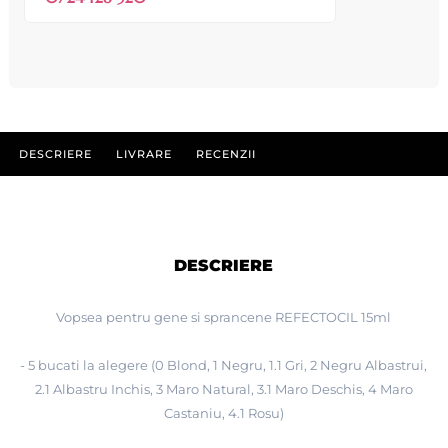
DESCRIERE
LIVRARE
RECENZII
DESCRIERE
Vopsea pentru gene si sprancene REFECTOCIL 15ml
- 5 bucati la alegere (0 Blond, 1 Negru, 1.1 Gri, 2 Negru Albastrui,
2.1 Albastru Inchis, 3 Maro Natural, 3.1 Maro Deschis, 4 Maro
Castaniu, 4.1 Rosu)