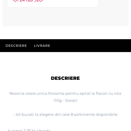
DESCRIERE
LIVRARE
DESCRIERE
Rezerva ceara unica folosinta pentru epilat la flacon cu rola
110g - Starpil
- 40 bucati la alegere din cele 8 sortimente disponibile
- la numai 7,30 lei / bucata