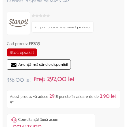
Fabricat in Spania de MAYSTAR
Fiți primul care recenzează produsul
Cod produs:
EP205
Stoc epuizat
Anunță-mă când e disponibil
Preț:
292,00 lei
356,00 lei
29
2,90 lei
Acest produs vă aduce
💰 puncte în valoare de de
💸
Consultanță? Sună acum
0724 128 520