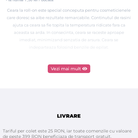
Ceara la roll-on este special conceputa pentru cosmeticienele
care doresc sa aibe rezultate remarcabile. Continutul de rasini
ajuta ca ceara sa fie topita la temperatura ridicate fara ca
aceasta sa arda. In consecinta, ceara se raceste aproape
imediat, minimizand senzatia de arsura. Ceara se
indeparteaza folosind benzile de epilat.
Ceara de calitate Premium import Spania
Vezi mai mult
Producator - MAYSTAR
Mod de ambalare : 20 flacoane ceara in cutie mica; 6 cutii a 20
flacoane intr-o cutie mare, adica 120 bucati la bax
LIVRARE
STIATI CA :
Tariful per colet este 25 RON, iar toate comenzile cu valoare
MAYSTAR COSMETICA
1. Laboratoarele
, au fost fondate in
de peste 399 RON beneficiaza de transport gratuit.