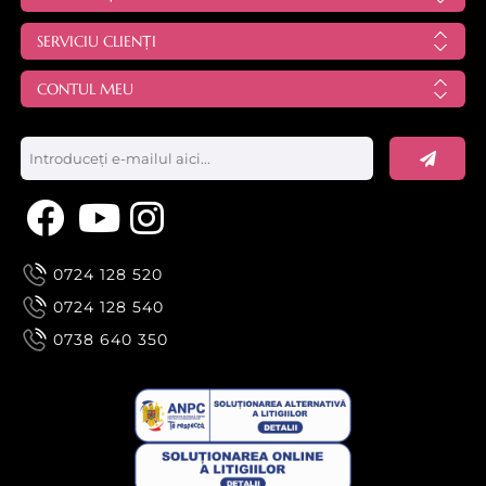
SERVICIU CLIENȚI
Tutorial epilare cu ceara premium de unica folosinta
CONTUL MEU
Starpil
0724 128 520
0724 128 540
0738 640 350
Tutorial Starpil, urmariti cum se apilca produsele de