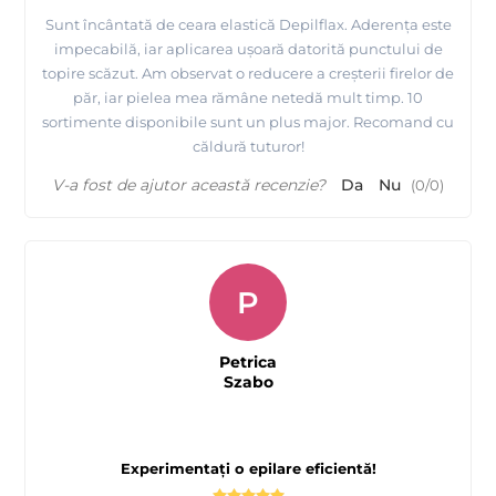
Sunt încântată de ceara elastică Depilflax. Aderența este
impecabilă, iar aplicarea ușoară datorită punctului de
topire scăzut. Am observat o reducere a creșterii firelor de
Tutorial epilare axila cu ceara elasica cu punct de
păr, iar pielea mea rămâne netedă mult timp. 10
sortimente disponibile sunt un plus major. Recomand cu
topire scazut - Depilflax
căldură tuturor!
V-a fost de ajutor această recenzie?
Da
Nu
(
0
/
0
)
P
Petrica
Szabo
Experimentați o epilare eficientă!