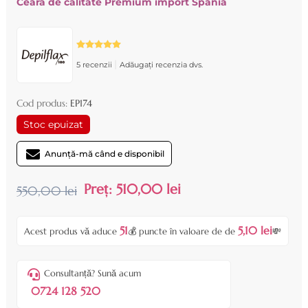
Ceara de calitate Premium import Spania
|
5 recenzii
Adăugați recenzia dvs.
Cod produs:
EP174
Stoc epuizat
Anunță-mă când e disponibil
Preț:
510,00 lei
550,00 lei
51
5,10 lei
Acest produs vă aduce
💰 puncte în valoare de de
💸
Consultanță? Sună acum
0724 128 520