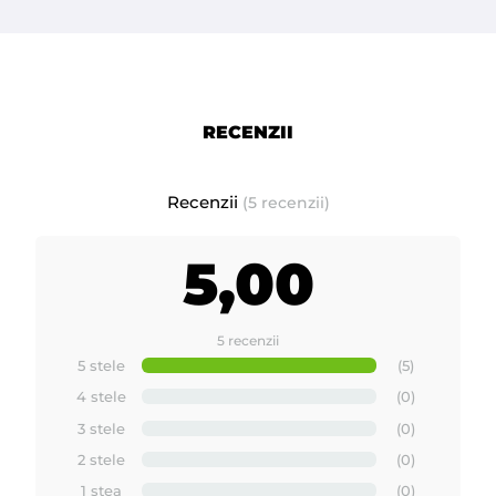
Ceara premium, elastica la 1 kg recomandata pentru orice tip
8 - 40°C
de piele. Se aplica la o temperatura de
3
.
Pentru a obtine rezultate optime cu ceara elastica DEPILFLAX,
RECENZII
folositi
produse pre si post epilare Depilflax. Acestea au rol
antiseptic, hidratant si de incetinire a cresterii firului de par
,
asiguand o epilare perfectă.
Recenzii
(5 recenzii)
Ceara de calitate Premium
5,00
MAYSTAR
Fabricata in Spania de
Mod de ambalare : 1kg ceara in punga de plastic; un bax de
5 recenzii
carton contine 12 pungi de 1kg cu ceara Depilflax
5 stele
(5)
4 stele
(0)
3 stele
(0)
STIATI CA :
2 stele
(0)
1 stea
(0)