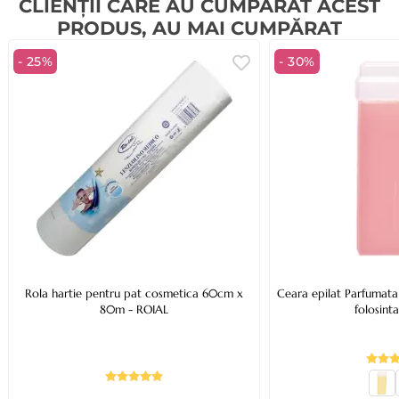
CLIENȚII CARE AU CUMPĂRAT ACEST
PRODUS, AU MAI CUMPĂRAT
- 25%
- 30%
Rola hartie pentru pat cosmetica 60cm x
Ceara epilat Parfumata
80m - ROIAL
folosint