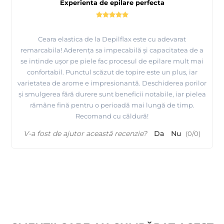
Experienta de epilare perfecta
Ceara elastica de la Depilflax este cu adevarat
remarcabila! Aderența sa impecabilă și capacitatea de a
se intinde ușor pe piele fac procesul de epilare mult mai
confortabil. Punctul scăzut de topire este un plus, iar
varietatea de arome e impresionantă. Deschiderea porilor
și smulgerea fără durere sunt beneficii notabile, iar pielea
rămâne fină pentru o perioadă mai lungă de timp.
Recomand cu căldură!
V-a fost de ajutor această recenzie?
Da
Nu
(
0
/
0
)
Prezentare
fabricii MAYSTAR COSMETICA Spania si a
produselor realizate de ei