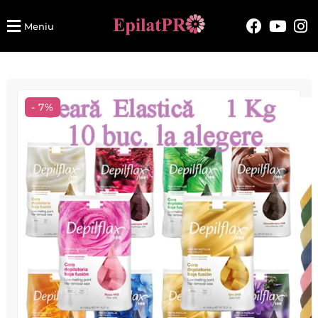
Meniu
- 7%