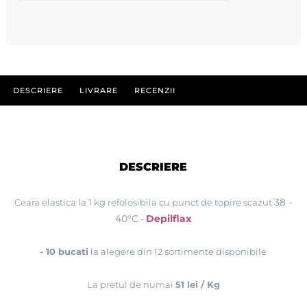
DESCRIERE
LIVRARE
RECENZII
DESCRIERE
38 -
Ceara elastica la 1 kg refolosibila cu punct de topire scazut
40°C
Depilflax
-
- 10 bucati
la alegere din 12 sortimente disponibile
La pretul de numai
51 lei / Kg