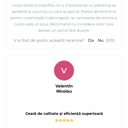
si video-urile disponibile la noi pe site despre MAYSTAR
Ceara elastica Depilflax m-a impresionat cu aderența sa
si Depilflax !
perfectă și ușurința cu care se aplică. Pielea rămâne fină
pentru o perioadă îndelungată, iar varietatea de arome și
culori este un plus. Recomand cu încredere celor care
doresc un epilat fără durere.
V-a fost de ajutor această recenzie?
Da
Nu
(
0
/
0
)
Tutorial complet de epilare cu ceara elastica de calitate
premium - Depilflax
V
Valentin
Nicolau
Ceară de calitate și eficiență superioară