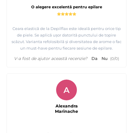
O alegere excelentă pentru epilare
Ceara elastică de la Depilflax este ideală pentru orice tip
de piele. Se aplică ușor datorită punctului de topire
scăzut. Varianta refolosibilă și diversitatea de arome o fac
un must-have pentru fiecare sesiune de epilare.
V-a fost de ajutor această recenzie?
Da
Nu
(
0
/
0
)
A
Alexandra
Prezentare produse profesionale pentru epilare
Marinache
Depilflax