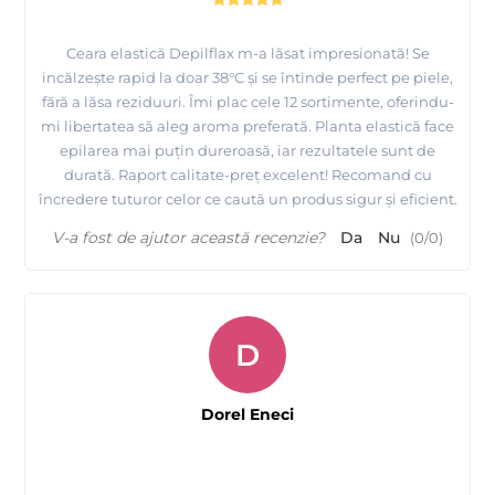
Epilare mustata cu ceara elastica Depilflax, produsa de
MAYSTAR Spania
Ceara elastică Depilflax m-a lăsat impresionată! Se
incălzește rapid la doar 38°C și se întinde perfect pe piele,
fără a lăsa reziduuri. Îmi plac cele 12 sortimente, oferindu-
mi libertatea să aleg aroma preferată. Planta elastică face
epilarea mai puțin dureroasă, iar rezultatele sunt de
durată. Raport calitate-preț excelent! Recomand cu
încredere tuturor celor ce caută un produs sigur și eficient.
V-a fost de ajutor această recenzie?
Da
Nu
(
0
/
0
)
D
Dorel Eneci
Folie spaciala pentru incalzit ceara Depilflax - iti
protejeaza incalzitorul de ceara